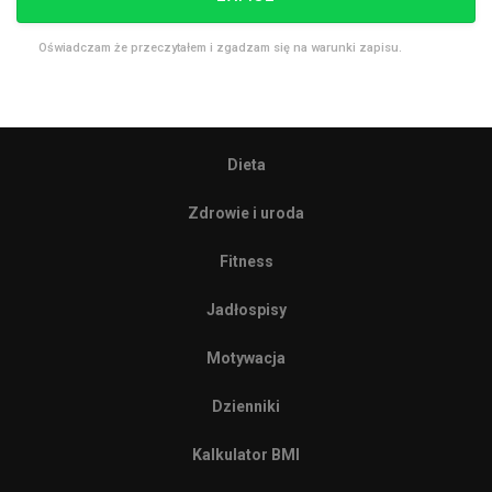
Oświadczam że przeczytałem i zgadzam się na warunki zapisu.
Dieta
Zdrowie i uroda
Fitness
Jadłospisy
Motywacja
Dzienniki
Kalkulator BMI