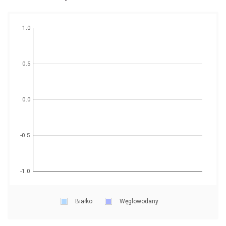
1.0
0.5
0.0
-0.5
-1.0
Białko
Węglowodany