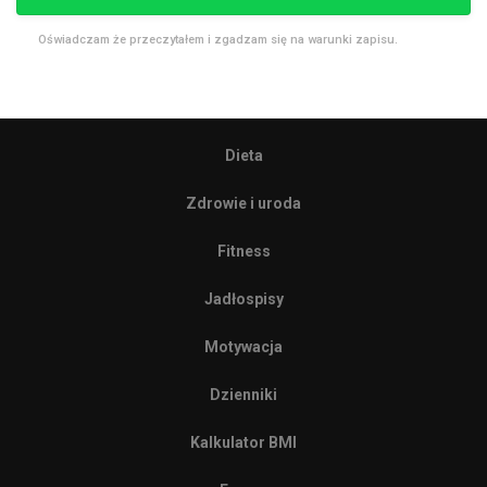
Oświadczam że przeczytałem i zgadzam się na warunki zapisu.
Dieta
Zdrowie i uroda
Fitness
Jadłospisy
Motywacja
Dzienniki
Kalkulator BMI