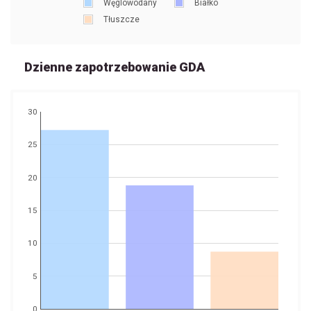
Węglowodany
Białko
Tłuszcze
Dzienne zapotrzebowanie GDA
30
25
20
15
10
5
0