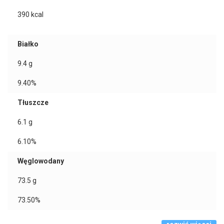
390
kcal
Białko
9.4
g
9.40%
Tłuszcze
6.1
g
6.10%
Węglowodany
73.5
g
73.50%