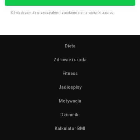
Oświadczam że przeczytałem i zgadzam się na warunki zapisu.
Dieta
Zdrowie i uroda
Fitness
Jadłospisy
Motywacja
Dzienniki
Kalkulator BMI