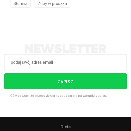
Słonina
Zupy w proszku
ZAPISZ
Oświadczam że przeczytałem i zgadzam się na warunki zapisu.
Dieta