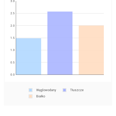
3.0
2.5
2.0
1.5
1.0
0.5
0.0
Węglowodany
Tłuszcze
Białko