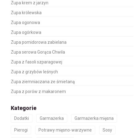
Zupa krem z jarzyn
Zupa królewska
Zupa ogonowa
Zupa ogórkowa
Zupa pomidorowa zabielana
Zupa serowa Gorąca Chwila
Zupa z fasoli szparagowej
Zupa z grzybów leśnych
Zupa ziemniaczana ze śmietaną
Zupa z porów z makaronem
Kategorie
Dodatki
Garmażerka
Garmażerka mięsna
Pierogi
Potrawy mięsno-warzywne
Sosy