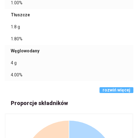
1.00%
Tłuszcze
1.8
g
1.80%
Węglowodany
4
g
4.00%
rozwiń więcej
Proporcje składników