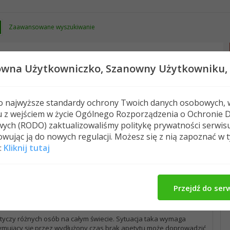
Zaawansowane wyszukiwanie
owna Użytkowniczko,
Szanowny Użytkowniku,
 o najwyższe standardy ochrony Twoich danych osobowych, 
u z wejściem w życie Ogólnego Rozporządzenia o Ochronie 
Os
ych (RODO) zaktualizowaliśmy politykę prywatności serwis
wując ją do nowych regulacji. Możesz się z nią zapoznać w 
Skuteczne sposoby na walkę z brakiem ochoty na jedzenie
:
Kliknij tutaj
lkę z brakiem ochoty na jedzenie
Przejdź do ser
Oceń ten wpis
55 (1904 Odsłon)
0 Komentarze
otyczy różnych osób na całym świecie. Sytuacja taka wymaga
mujący się przez wydłużony czas brak apetytu może doprowadzić