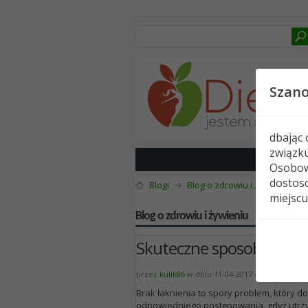
Szan
dbając
związk
Osobow
dostoso
Blogi
Blog o zdrowiu i żywieniu
miejscu
Blog o zdrowiu i żywieniu
Skuteczne sposoby na wa
przez
kulik86
w dniu 11-04-2017 o godzinie 12:
Brak łaknienia to spory problem, który d
odpowiedniego postępowania, gdyż utrzy