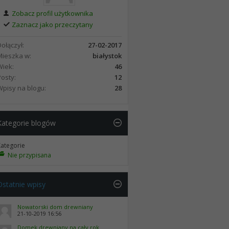
Zobacz profil użytkownika
Zaznacz jako przeczytany
Dołączył
27-02-2017
Mieszka w
białystok
Wiek
46
Posty
12
Wpisy na blogu
28
Kategorie blogów
Kategorie
Nie przypisana
Ostatnie wpisy
Nowatorski dom drewniany
21-10-2019
16:56
Domek drewniany na cały rok