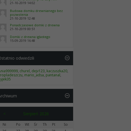
21-10-2019
14:02
Budowa domku drewnianego bez
pozwolenia
21-10-2019
12:48
Ponadczasowe domki z drewna
21-10-2019
00:51
Domki z drewna iglastego
15-09-2019
16:48
Ostatnio odwiedzili
Ania999999
,
churel
,
dejv123
,
kaczuszka20
,
kropladeszczu
,
mario_adsa
,
pantanal
,
Ryjek35
Archiwum
<
Sierpień 2026
Ni
Po
Wt
Śr
Th
Pt
So