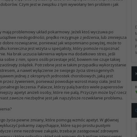
doborów. Czym jest w związku z tym wywołany ten problem i jak
órzy mają problemowy układ pokarmowy. Jeżeli ktoś wyczuwa po
uciążliwe niedogodności, prędko rezygnuje z jedzenia, lub zmniejsza
że dobre rozwiązanie, ponieważ jak wspomniano powyżej, może to
ku konieczna jest wizyta u specjalisty, który pomoże rozpoznać
ie. Na brak uczucia łaknienia wpływ ma dodatkowo stres, jeśli
 sobie z nim, sporo osób przestaje jeść, bowiem nie czuje takiej
aciśnięty żołądek. Potrzebne jest w takim przypadku wykorzystanie
 stresem, a nawet wyłączenie ze swojego życia stresogennych
rzejawem jednej z okropnych jednostek chorobowych, jaką jest
m przez żywieniem, ponieważ powoduje wzrost masy ciała. Jest to
onalnego leczenia. Palacze, którzy palą bardzo wiele papierosów
ejszy apetyt aniżeli osoby, które nie palą. Przyczyn może być rzecz
omiast zawsze niezbędne jest jak najszybsze rozwikłanie problemu.
nienia?
go życia pewne zmiany, które pomogą wzmóc apetyt. W głównej
 wykluczyć pokarmy zapychające, które są po prostu pustymi
odycze i inne niezdrowe zakąski, trzeba je zastępować zdrowymi
awieniu i które pobudzą układ pokarmowy do bardziej intensywnej