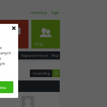
rejestracja
login
forum
blogi
w
Danych
tatnie wpisy
Najpopularniejsze
Blogi
u
tym
Create Blog
kulik86
wisu