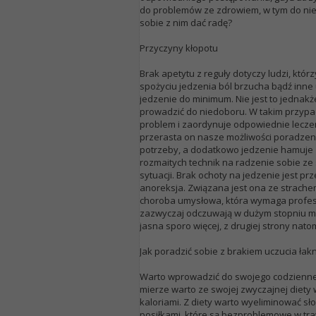
do problemów ze zdrowiem, w tym do nie
sobie z nim dać radę?
Przyczyny kłopotu
Brak apetytu z reguły dotyczy ludzi, kt
spożyciu jedzenia ból brzucha bądź inne 
jedzenie do minimum. Nie jest to jednak
prowadzić do niedoboru. W takim przypad
problem i zaordynuje odpowiednie leczen
przerasta on nasze możliwości poradzenia
potrzeby, a dodatkowo jedzenie hamuje z
rozmaitych technik na radzenie sobie ze
sytuacji. Brak ochoty na jedzenie jest p
anoreksja. Związana jest ona ze strache
choroba umysłowa, która wymaga profesj
zazwyczaj odczuwają w dużym stopniu mni
jasna sporo więcej, z drugiej strony nat
Jak poradzić sobie z brakiem uczucia łak
Warto wprowadzić do swojego codzienne
mierze warto ze swojej zwyczajnej diety
kaloriami. Z diety warto wyeliminować sł
posiłkami, które są bezproblemowe w tr