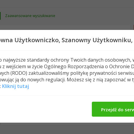
Zaawansowane wyszukiwanie
owna Użytkowniczko,
Szanowny Użytkowniku,
 o najwyższe standardy ochrony Twoich danych osobowych, 
u z wejściem w życie Ogólnego Rozporządzenia o Ochronie 
Nowe posty
FAQ
Kalendarz
Spełeczn
ych (RODO) zaktualizowaliśmy politykę prywatności serwis
wując ją do nowych regulacji. Możesz się z nią zapoznać w 
:
Kliknij tutaj
dorfam's Activity
Wpisy w profilu
O Mnie
Zna
All
dorfam
Znajomi
Photos
Przejdź do ser
No Recent Activity