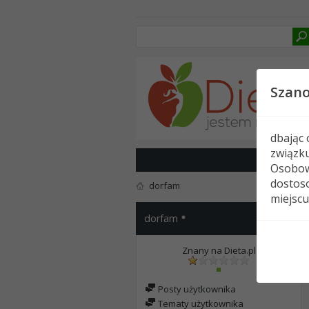
Szan
dbając
związk
Osobow
dostoso
dorfam
miejscu
dorfam
Znany na Dieta.pl
Posty użytkownika
Tematy użytkownika