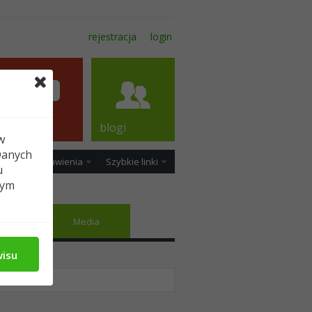
rejestracja
login
forum
blogi
w
Danych
ość
Ustawienia
Szybkie linki
u
tym
jomi
Media
wisu