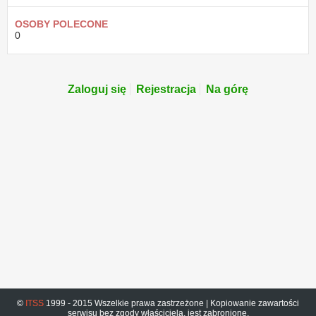
OSOBY POLECONE
0
Zaloguj się
Rejestracja
Na górę
©
ITSS
1999 - 2015 Wszelkie prawa zastrzeżone | Kopiowanie zawartości
serwisu bez zgody właściciela, jest zabronione.