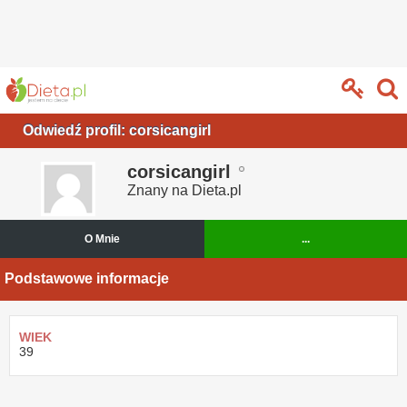
Odwiedź profil: corsicangirl
corsicangirl
Znany na Dieta.pl
O Mnie
...
Podstawowe informacje
WIEK
39