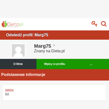
Odwiedź profil: Marg75
Marg75
Znany na Dieta.pl
O Mnie
Wpisy w profilu
...
Podstawowe informacje
WIEK
50