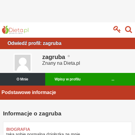
Odwiedź profil: zagruba
zagruba
Znany na Dieta.pl
O Mnie
Wpisy w profilu
...
Podstawowe informacje
Informacje o zagruba
BIOGRAFIA
taka sobie normalna dziołszka ze mnie