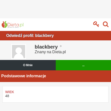
Odwiedź profil: blackbery
blackbery
Znany na Dieta.pl
O Mnie
...
Podstawowe informacje
WIEK
48