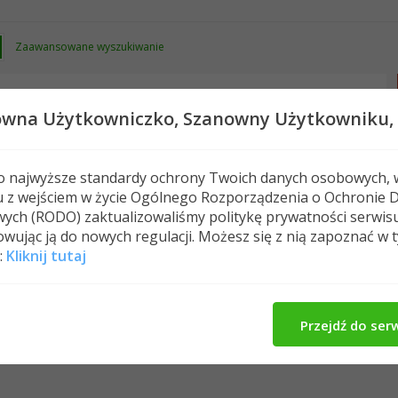
Zaawansowane wyszukiwanie
owna Użytkowniczko,
Szanowny Użytkowniku,
 o najwyższe standardy ochrony Twoich danych osobowych, 
u z wejściem w życie Ogólnego Rozporządzenia o Ochronie 
Nowe posty
FAQ
Kalendarz
Spełeczn
ych (RODO) zaktualizowaliśmy politykę prywatności serwis
wując ją do nowych regulacji. Możesz się z nią zapoznać w 
:
Kliknij tutaj
majacyr's Activity
O Mnie
Znajomi
Me
Przejdź do ser
majacyr nie ma jeszcze żadnych znajomych