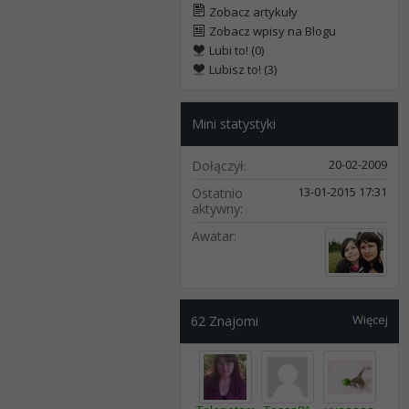
Zobacz artykuły
Zobacz wpisy na Blogu
Lubi to! (0)
Lubisz to! (3)
Mini statystyki
20-02-2009
Dołączył
13-01-2015
17:31
Ostatnio
aktywny
Awatar
Więcej
62
Znajomi