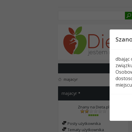
Szan
dbając
związk
Osobow
dostoso
majacyr
miejscu
majacyr
Znany na Dieta.pl
Posty użytkownika
Tematy użytkownika