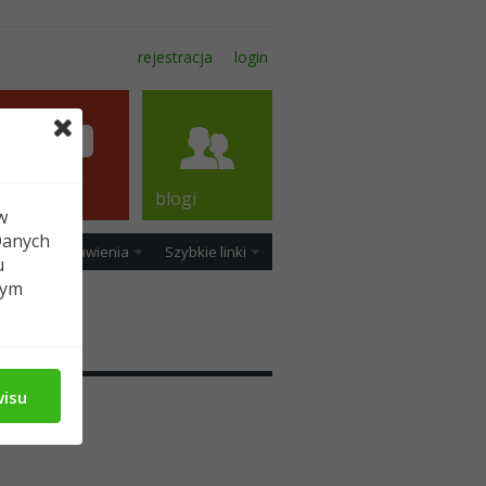
rejestracja
login
forum
blogi
w
Danych
ość
Ustawienia
Szybkie linki
u
tym
dia
wisu