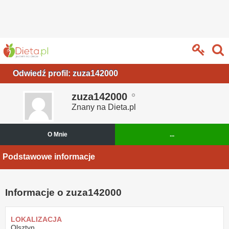
Odwiedź profil: zuza142000
zuza142000
Znany na Dieta.pl
O Mnie
...
Podstawowe informacje
Informacje o zuza142000
LOKALIZACJA
Olsztyn