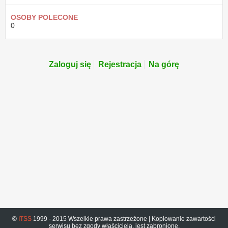
OSOBY POLECONE
0
Zaloguj się
Rejestracja
Na górę
©
ITSS
1999 - 2015 Wszelkie prawa zastrzeżone | Kopiowanie zawartości
serwisu bez zgody właściciela, jest zabronione.