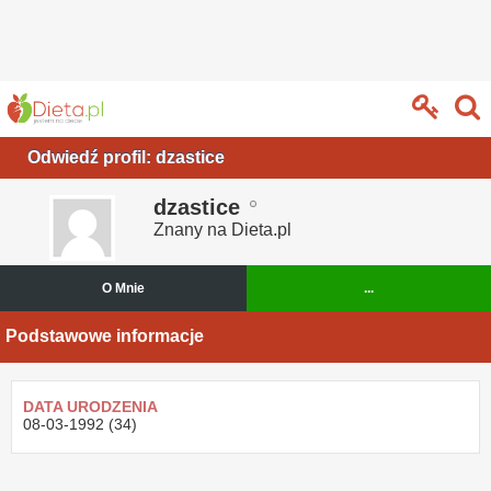
Odwiedź profil: dzastice
dzastice
Znany na Dieta.pl
O Mnie
...
Podstawowe informacje
DATA URODZENIA
08-03-1992 (34)