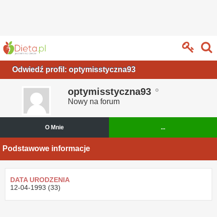
Odwiedź profil: optymisstyczna93
optymisstyczna93
Nowy na forum
O Mnie
...
Podstawowe informacje
DATA URODZENIA
12-04-1993 (33)