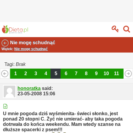
Nie mogę schudnąć
Wątek:
Nie mogę schudnąć
Tagi:
Brak
1
2
3
4
5
6
7
8
9
10
11
12
13
14
15
16
17
18
19
20
21
22
23
24
honoratka
said:
23-05-2008
15:06
U mnie pogoda dziś wyśmienita- świeci słonko, jest
ponad 20 stopni C. Żyć nie umierać- aby taka pogoda
dotrwała do końca weekendu. Mam wtedy szanse na
dłuższe spacerki z psem!!!