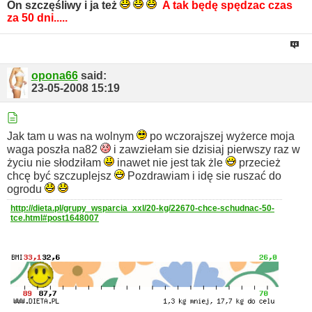
On szczęśliwy i ja też
A tak będę spędzac czas
za 50 dni.....
opona66
said:
23-05-2008
15:19
Jak tam u was na wolnym
po wczorajszej wyżerce moja
waga poszła na82
i zawziełam sie dzisiaj pierwszy raz w
życiu nie słodziłam
inawet nie jest tak żle
przecież
chcę być szczuplejsz
Pozdrawiam i idę sie ruszać do
ogrodu
http://dieta.pl/grupy_wsparcia_xxl/20-kg/22670-chce-schudnac-50-
tce.html#post1648007