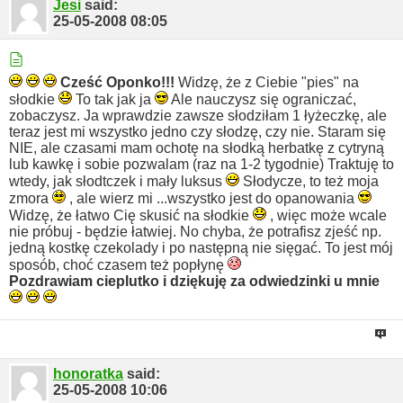
Jesi
said:
25-05-2008
08:05
Cześć Oponko!!!
Widzę, że z Ciebie "pies" na
słodkie
To tak jak ja
Ale nauczysz się ograniczać,
zobaczysz. Ja wprawdzie zawsze słodziłam 1 łyżeczkę, ale
teraz jest mi wszystko jedno czy słodzę, czy nie. Staram się
NIE, ale czasami mam ochotę na słodką herbatkę z cytryną
lub kawkę i sobie pozwalam (raz na 1-2 tygodnie) Traktuję to
wtedy, jak słodtczek i mały luksus
Słodycze, to też moja
zmora
, ale wierz mi ...wszystko jest do opanowania
Widzę, że łatwo Cię skusić na słodkie
, więc może wcale
nie próbuj - będzie łatwiej.
No chyba, że potrafisz zjeść np.
jedną kostkę czekolady i po następną nie sięgać. To jest mój
sposób, choć czasem też popłynę
Pozdrawiam cieplutko i dziękuję za odwiedzinki u mnie
honoratka
said:
25-05-2008
10:06