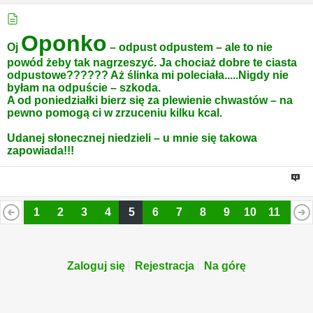
Oponko
Oj
– odpust odpustem – ale to nie
powód żeby tak nagrzeszyć. Ja chociaż dobre te ciasta
odpustowe?????? Aż ślinka mi poleciała.....Nigdy nie
byłam na odpuście – szkoda.
A od poniedziałki bierz się za plewienie chwastów – na
pewno pomogą ci w zrzuceniu kilku kcal.
Udanej słonecznej niedzieli – u mnie się takowa
zapowiada!!!
1
2
3
4
5
6
7
8
9
10
11
12
13
14
15
16
17
18
19
20
21
22
23
24
Zaloguj się
Rejestracja
Na górę