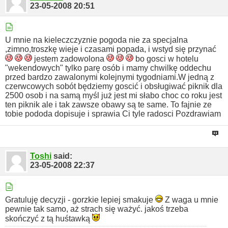
23-05-2008
20:51
U mnie na kieleczczyznie pogoda nie za specjalna
,zimno,troszkę wieje i czasami popada,
i wstyd się przynać
jestem zadowolona
bo gosci w hotelu
"wekendowych" tylko parę osób i mamy chwilkę oddechu
przed bardzo zawalonymi kolejnymi tygodniami.W jedną z
czerwcowych sobót będziemy goscić i obsługiwać piknik dla
2500 osob i na samą myśl już jest mi słabo choc co roku jest
ten piknik ale i tak zawsze obawy są te same.
To fajnie ze
tobie pododa dopisuje i sprawia Ci tyle radosci
Pozdrawiam
Toshi
said:
23-05-2008
22:37
Gratuluję decyzji - gorzkie lepiej smakuje
Z waga u mnie
pewnie tak samo, aż strach się ważyć. jakoś trzeba
skończyć z tą huśtawką