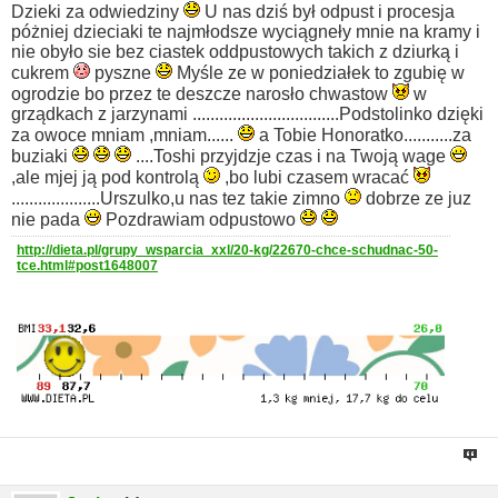
Dzieki za odwiedziny
U nas dziś był odpust i procesja
póżniej dzieciaki te najmłodsze wyciągneły mnie na kramy i
nie obyło sie bez ciastek oddpustowych takich z dziurką i
cukrem
pyszne
Myśle ze w poniedziałek to zgubię w
ogrodzie bo przez te deszcze narosło chwastow
w
grządkach z jarzynami .................................Podstolinko dzięki
za owoce mniam ,mniam......
a Tobie Honoratko...........za
buziaki
....Toshi przyjdzje czas i na Twoją wage
,ale mjej ją pod kontrolą
,bo lubi czasem wracać
....................Urszulko,u nas tez takie zimno
dobrze ze juz
nie pada
Pozdrawiam odpustowo
http://dieta.pl/grupy_wsparcia_xxl/20-kg/22670-chce-schudnac-50-
tce.html#post1648007