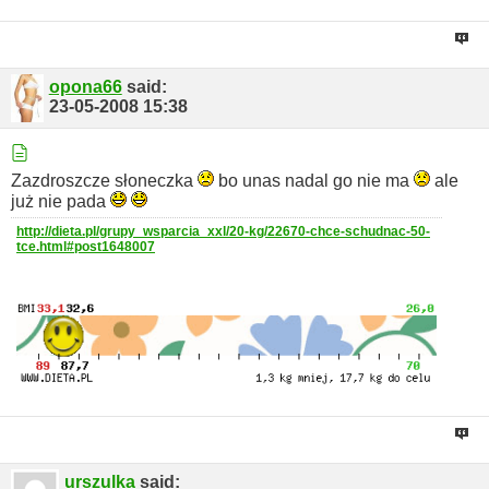
opona66
said:
23-05-2008
15:38
Zazdroszcze słoneczka
bo unas nadal go nie ma
ale
już nie pada
http://dieta.pl/grupy_wsparcia_xxl/20-kg/22670-chce-schudnac-50-
tce.html#post1648007
urszulka
said: