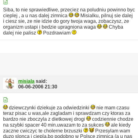
Siba, to nie sprawiedliwe, przeciez na poludniu powinno byc
cieplej , a u nas dalej zimnica
Misialku, pilnuj sie dalej
i ciesz sie, ze nie idzie do gory twoja waga, zobaczysz, ze
organizm ustapi i bedzie upragniona waga
Chyba
dalej nie palisz
Pozdrawiam
misiala
said:
06-06-2006
21:30
dziewczynki dziekuje za odwiedzinki
nie mam czasu
teraz pisac u was,ale zagladam i sprawdzam czy ktoras za
bardzo nie zboczyla z dietkowej drogi
codziennie chodze
na szybki spacer 40 min.uwazam to za sukces
ale kiedy
zaczne cwiczyc te cholerne brzuszki
Przesylam wam
duzo slonca i ciepla,bo podobno w Polsce zimnica (a u nas