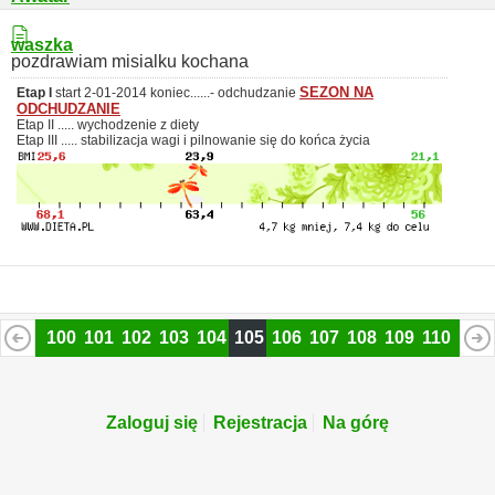
pozdrawiam misialku kochana
SEZON NA
Etap I
start 2-01-2014 koniec......- odchudzanie
ODCHUDZANIE
......
Etap II ..... wychodzenie z diety
Etap III ..... stabilizacja wagi i pilnowanie się do końca życia
99
100
101
102
103
104
105
106
107
108
109
110
111
2
123
124
Zaloguj się
Rejestracja
Na górę