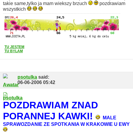
takie same,tylko ja mam wiekszy brzuch
pozdrawiam
wszystkich
TU JESTEM
TU BYLAM
psotulka
said:
06-06-2006
05:42
POZDRAWIAM ZNAD
PORANNEJ KAWKI!
MALE
SPRAWOZDANIE ZE SPOTKANIA W KRAKOWIE U EWY