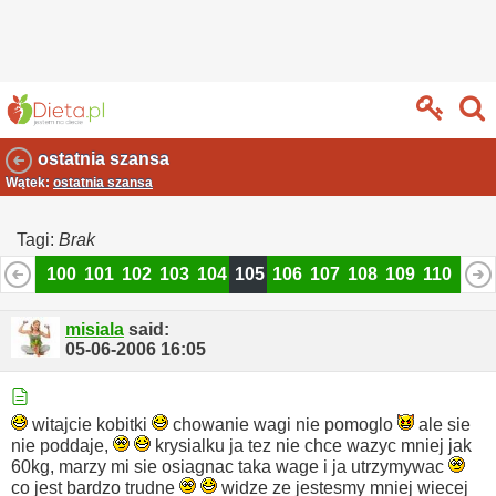
ostatnia szansa
Wątek:
ostatnia szansa
Tagi:
Brak
99
100
101
102
103
104
105
106
107
108
109
110
111
2
123
124
misiala
said:
05-06-2006
16:05
witajcie kobitki
chowanie wagi nie pomoglo
ale sie
nie poddaje,
krysialku ja tez nie chce wazyc mniej jak
60kg, marzy mi sie osiagnac taka wage i ja utrzymywac
co jest bardzo trudne
widze ze jestesmy mniej wiecej