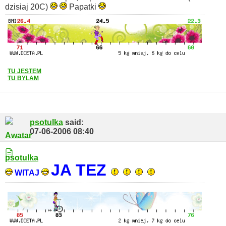
dzisiaj 20C)
Papatki
TU JESTEM
TU BYLAM
psotulka
said:
07-06-2006
08:40
JA TEZ
WITAJ