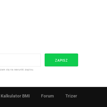
ZAPISZ
zam się na warunki zapisu.
Kalkulator BMI
Forum
Trizer