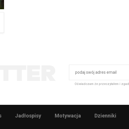
Oświadczam że przeczytałem i zgad
s
Jadłospisy
Motywacja
Dzienniki