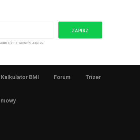
ZAPISZ
zam się na warunki zapisu.
Kalkulator BMI
Forum
Trizer
 umowy