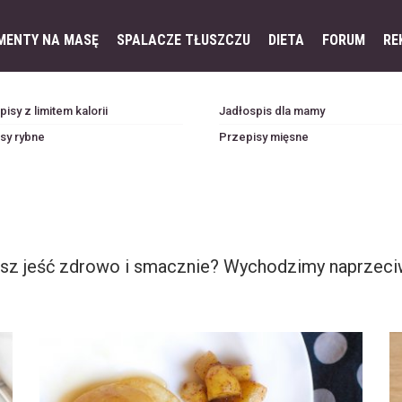
MENTY NA MASĘ
SPALACZE TŁUSZCZU
DIETA
FORUM
RE
isy z limitem kalorii
Jadłospis dla mamy
sy rybne
Przepisy mięsne
cesz jeść zdrowo i smacznie? Wychodzimy naprzec