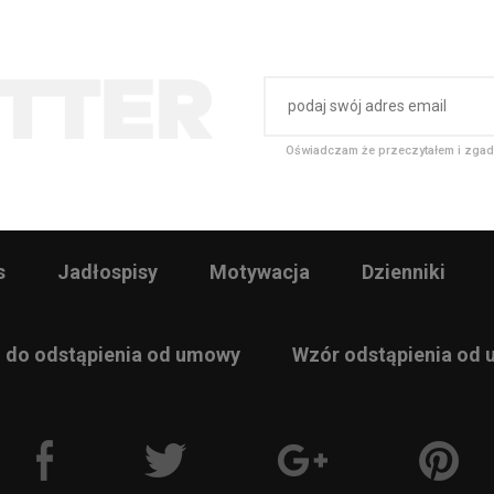
Oświadczam że przeczytałem i zgad
s
Jadłospisy
Motywacja
Dzienniki
 do odstąpienia od umowy
Wzór odstąpienia od