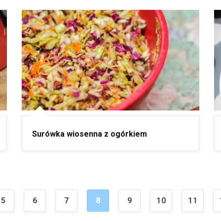
Surówka wiosenna z ogórkiem
5
6
7
8
9
10
11