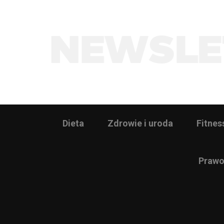
Dieta
Zdrowie i uroda
Fitnes
Prawo