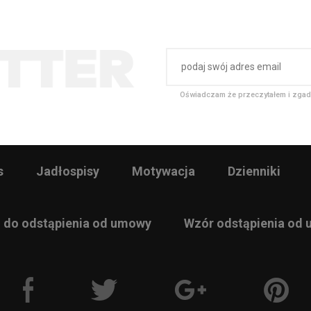
Oświadczam że przeczytałem i zgad
s
Jadłospisy
Motywacja
Dzienniki
 do odstąpienia od umowy
Wzór odstąpienia od