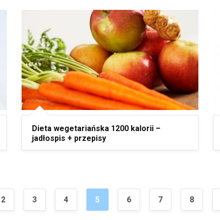
Dieta wegetariańska 1200 kalorii –
jadłospis + przepisy
2
3
4
5
6
7
8