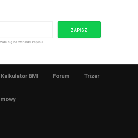
ZAPISZ
zam się na warunki zapisu.
Kalkulator BMI
Forum
Trizer
 umowy