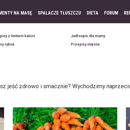
MENTY NA MASĘ
SPALACZE TŁUSZCZU
DIETA
FORUM
RE
isy z limitem kalorii
Jadłospis dla mamy
sy rybne
Przepisy mięsne
cesz jeść zdrowo i smacznie? Wychodzimy naprzec