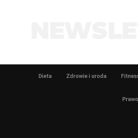
Dieta
Zdrowie i uroda
Fitnes
Prawo