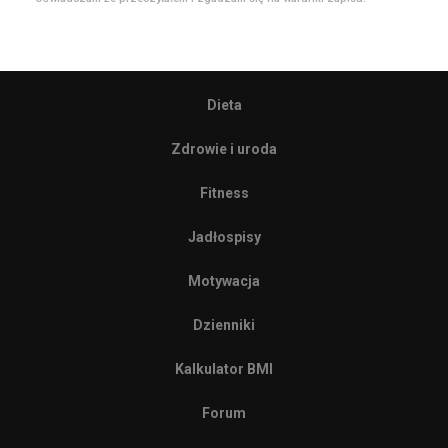
Dieta
Zdrowie i uroda
Fitness
Jadłospisy
Motywacja
Dzienniki
Kalkulator BMI
Forum