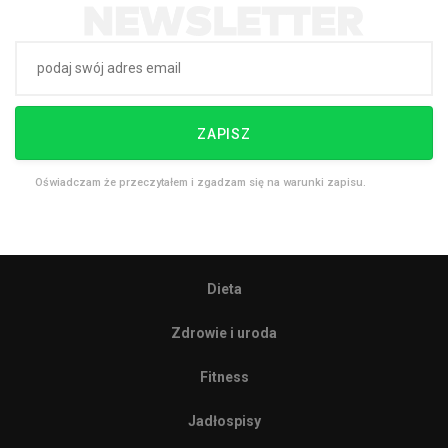
ZAPISZ
Oświadczam że przeczytałem i zgadzam się na warunki zapisu.
Dieta
Zdrowie i uroda
Fitness
Jadłospisy