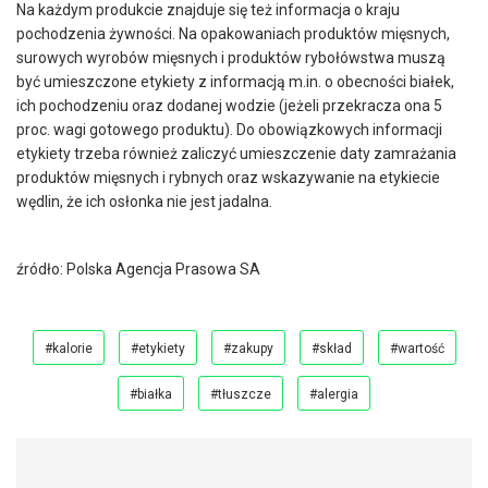
Na każdym produkcie znajduje się też informacja o kraju
pochodzenia żywności. Na opakowaniach produktów mięsnych,
surowych wyrobów mięsnych i produktów rybołówstwa muszą
być umieszczone etykiety z informacją m.in. o obecności białek,
ich pochodzeniu oraz dodanej wodzie (jeżeli przekracza ona 5
proc. wagi gotowego produktu). Do obowiązkowych informacji
etykiety trzeba również zaliczyć umieszczenie daty zamrażania
produktów mięsnych i rybnych oraz wskazywanie na etykiecie
wędlin, że ich osłonka nie jest jadalna.
źródło: Polska Agencja Prasowa SA
#kalorie
#etykiety
#zakupy
#skład
#wartość
#białka
#tłuszcze
#alergia