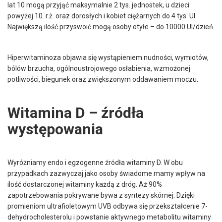
lat 10 mogą przyjąć maksymalnie 2 tys. jednostek, u dzieci
powyżej 10. r.ż. oraz dorosłych i kobiet ciężarnych do 4 tys. UI.
Największą ilość przyswoić mogą osoby otyłe – do 10000 UI/dzień.
Hiperwitaminoza objawia się wystąpieniem nudności, wymiotów,
bólów brzucha, ogólnoustrojowego osłabienia, wzmożonej
potliwości, biegunek oraz zwiększonym oddawaniem moczu.
Witamina D – źródła
występowania
Wyróżniamy endo i egzogenne źródła witaminy D. W obu
przypadkach zazwyczaj jako osoby świadome mamy wpływ na
ilość dostarczonej witaminy każdą z dróg. Aż 90%
zapotrzebowania pokrywane bywa z syntezy skórnej. Dzięki
promieniom ultrafioletowym UVB odbywa się przekształcenie 7-
dehydrocholesterolu i powstanie aktywnego metabolitu witaminy