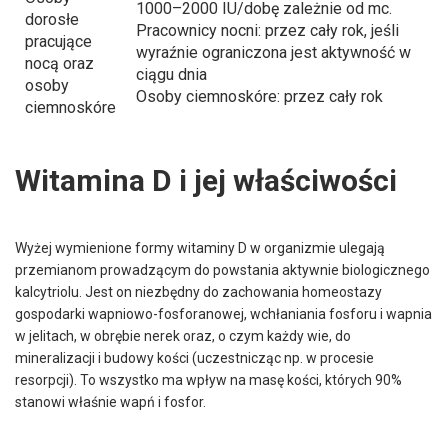
1000–2000 IU/dobę zależnie od mc.
dorosłe
Pracownicy nocni: przez cały rok, jeśli
pracujące
wyraźnie ograniczona jest aktywność w
nocą oraz
ciągu dnia
osoby
Osoby ciemnoskóre: przez cały rok
ciemnoskóre
Witamina D i jej właściwości
Wyżej wymienione formy witaminy D w organizmie ulegają
przemianom prowadzącym do powstania aktywnie biologicznego
kalcytriolu. Jest on niezbędny do zachowania homeostazy
gospodarki wapniowo-fosforanowej, wchłaniania fosforu i wapnia
w jelitach, w obrębie nerek oraz, o czym każdy wie, do
mineralizacji i budowy kości (uczestnicząc np. w procesie
resorpcji). To wszystko ma wpływ na masę kości, których 90%
stanowi właśnie wapń i fosfor.