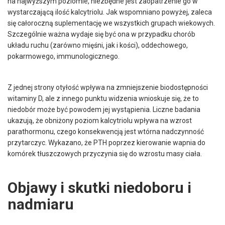
na najwyższym poziomie, niezbędne jest zaopatrzenie go w
wystarczającą ilość kalcytriolu. Jak wspomniano powyżej, zaleca
się całoroczną suplementację we wszystkich grupach wiekowych.
Szczególnie ważna wydaje się być ona w przypadku chorób
układu ruchu (zarówno mięśni, jak i kości), oddechowego,
pokarmowego, immunologicznego.
Z jednej strony otyłość wpływa na zmniejszenie biodostępności
witaminy D, ale z innego punktu widzenia wnioskuje się, że to
niedobór może być powodem jej wystąpienia. Liczne badania
ukazują, że obniżony poziom kalcytriolu wpływa na wzrost
parathormonu, czego konsekwencją jest wtórna nadczynność
przytarczyc. Wykazano, że PTH poprzez kierowanie wapnia do
komórek tłuszczowych przyczynia się do wzrostu masy ciała.
Objawy i skutki niedoboru i
nadmiaru