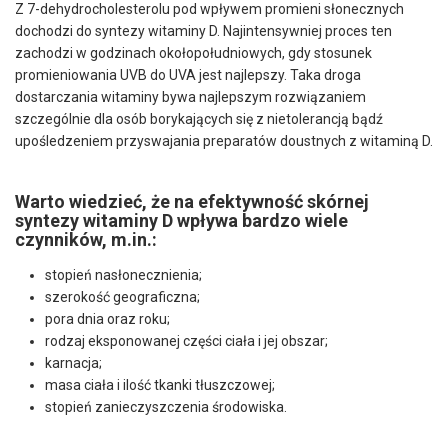
Z 7-dehydrocholesterolu pod wpływem promieni słonecznych
dochodzi do syntezy witaminy D. Najintensywniej proces ten
zachodzi w godzinach okołopołudniowych, gdy stosunek
promieniowania UVB do UVA jest najlepszy. Taka droga
dostarczania witaminy bywa najlepszym rozwiązaniem
szczególnie dla osób borykających się z nietolerancją bądź
upośledzeniem przyswajania preparatów doustnych z witaminą D.
Warto wiedzieć, że na efektywność skórnej
syntezy witaminy D wpływa bardzo wiele
czynników, m.in.:
stopień nasłonecznienia;
szerokość geograficzna;
pora dnia oraz roku;
rodzaj eksponowanej części ciała i jej obszar;
karnacja;
masa ciała i ilość tkanki tłuszczowej;
stopień zanieczyszczenia środowiska.