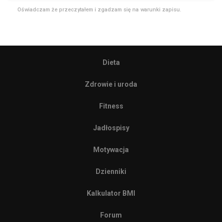
Oświadczam że przeczytałem i zgadzam się na warunki zapisu.
Dieta
Zdrowie i uroda
Fitness
Jadłospisy
Motywacja
Dzienniki
Kalkulator BMI
Forum