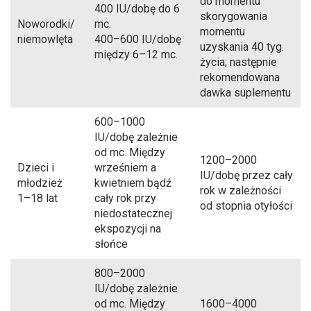
do momentu
400 IU/dobę do 6
skorygowania
Noworodki/
mc.
momentu
niemowlęta
400–600 IU/dobę
uzyskania 40 tyg.
między 6–12 mc.
życia; następnie
rekomendowana
dawka suplementu
600–1000
IU/dobę zależnie
od mc. Między
1200–2000
Dzieci i
wrześniem a
IU/dobę przez cały
młodzież
kwietniem bądź
rok w zależności
1–18 lat
cały rok przy
od stopnia otyłości
niedostatecznej
ekspozycji na
słońce
800–2000
IU/dobę zależnie
od mc. Między
1600–4000