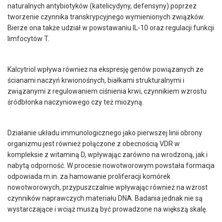
naturalnych antybiotyków (katelicydyny, defensyny) poprzez
tworzenie czynnika transkrypcyjnego wymienionych związków.
Bierze ona także udział w powstawaniu IL-10 oraz regulacji funkcji
limfocytów T.
Kalcytriol wpływa również na ekspresję genów powiązanych ze
ścianami naczyń krwionośnych, białkami strukturalnymi i
związanymi z regulowaniem ciśnienia krwi, czynnikiem wzrostu
śródbłonka naczyniowego czy też miozyną.
Działanie układu immunologicznego jako pierwszej linii obrony
organizmu jest również połączone z obecnością VDR w
kompleksie z witaminą D, wpływając zarówno na wrodzoną, jak i
nabytą odporność. W procesie nowotworowym powstała formacja
odpowiada m.in. za hamowanie proliferacji komórek
nowotworowych, przypuszczalnie wpływając również na wzrost
czynników naprawczych materiału DNA. Badania jednak nie są
wystarczające i wciąż muszą być prowadzone na większą skalę.