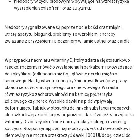
niedobory w życiu płodowym wpływające na wzrost ryzyka
wystąpienia schizofrenii oraz autyzmu.
Niedobory sygnalizowane są poprzez bóle kości oraz mięśni,
utratę apetytu, biegunki, problemy ze wzrokiem, choroby
związane z przyzębiem i pieczeniem w jamie ustnej oraz gardle.
W przypadku nadmiaru witaminy D, który zdarza się stosunkowo
rzadko, możemy mówić o wystąpieniu hiperkalcemii prowadzącej
do kalcyfikacji (odkładania się Ca), głównie nerek i mięśnia
sercowego. Następstwem mogą być nieprawidłowości w pracy
układu sercowo-naczyniowego oraz nerwowego. Wzrasta
również ryzyko zachorowalności na kamicę pęcherzyka
żółciowego czy nerek. Wysokie dawki na płód wpływają
deformująco. Tak jak w stosunku do innych substancji mogących
ulec szkodliwej akumulacji w organizmie, tak również w przypadku
witaminy D zostały określone normy maksymalnego dziennego
spożycia. Rozpoczynając od najmłodszych, wśród noworodków i
niemowląt nie można przekroczyć dawki 1000 UI/dobę, dzieci do