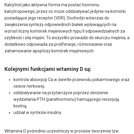
Kalcytriol jako aktywna forma ma postać hormonu
kalcytropowego, przez co może oddziaływać jedynie na komórki
posiadające jego receptor (VDR). Dochodzi wówczas do
zwiększenia syntezy odpowiednich białek wpływających na
wzrost liczny komórek mięśniowych typu II odpowiedzialnych za
szybkość i siłę mięśni. To wszystko prowadzi do skurczu mięśnia, a
dodatkowo odpowiada za proliferacje, różnicowanie oraz
zahamowanie apoptozy komórek mięśniowych.
Kolejnymi funkcjami witaminy D są:
kontrola absorpcji Ca w świetle przewodu pokarmowego oraz
cewce nerkowej;
oddziaływanie na przytarczyce poprzez obniżenie
wydzielania PTH (parathormonu) hamującego resorpcję
kostną;
udział w syntezie insuliny.
Witamina D pośrednio uczestniczy w procesie tworzenia tzw.