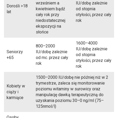
wrześniem a
IU/dobę zależnie
Dorośli >18
kwietniem bądź
od stopnia
lat
cały rok przy
otyłości, przez cały
niedostatecznej
rok
ekspozycji na
słońce
1600–4000
800–2000
IU/dobę zależnie
Seniorzy
IU/dobę zależnie
od stopnia
+65
od mc. przez cały
otyłości, przez cały
rok
rok
1500–2000 IU/dobę nie później niż w 2
trymestrze, zaleca się monitorowanie
Kobiety w
poziomu witaminy w surowicy oraz
ciąży i
manipulację dawką terapeutyczną do
karmiące
uzyskania poziomu 30–0 ng/ml (75–
125nmol/l)
Osoby