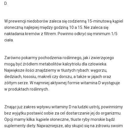
D.
W prewencji niedoborów zaleca się codzienną 15-minutową kąpiel
słoneczną najlepiej między godziną 10 a 15. Nie zaleca się
nakładania kremów z filtrem. Powinno odkryć się minimum 1/5
ciała.
Zarówno pokarmy pochodzenia roślinnego, jak i zwierzęcego
mogą być źródłem metabolitów kalcytriolu dla człowieka.
Największe ilości znajdziemy w tłustych rybach: węgorzu,
śledziach, łososiu, makreli czy dorszu, a także w jajach oraz
żółtym serze. W najmniej aktywnej formie witamina D występuje
w produktach roślinnych.
Znając już zakres wpływu witaminy D na ludzki ustrój, powinniśmy
bez wyjątku postawić sobie za cel dostarczanie jej do organizmu.
Opcji mamy kilka: kąpiele słoneczne, tłuste ryby morskie bądź
suplementy diety. Najważniejsze, aby skupić się na zdrowiu swoim