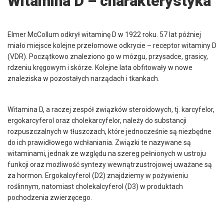
Witamina D – charakterystyka
Elmer McCollum odkrył witaminę D w 1922 roku. 57 lat później
miało miejsce kolejne przełomowe odkrycie – receptor witaminy D
(VDR). Początkowo znaleziono go w mózgu, przysadce, grasicy,
rdzeniu kręgowym i skórze. Kolejne lata obfitowały w nowe
znaleziska w pozostałych narządach i tkankach.
Witamina D, a raczej zespół związków steroidowych, tj. karcyfelor,
ergokarcyferol oraz cholekarcyfelor, należy do substancji
rozpuszczalnych w tłuszczach, które jednocześnie są niezbędne
do ich prawidłowego wchłaniania. Związki te nazywane są
witaminami, jednak ze względu na szereg pełnionych w ustroju
funkcji oraz możliwość syntezy wewnątrzustrojowej uważane są
za hormon. Ergokalcyferol (D2) znajdziemy w pożywieniu
roślinnym, natomiast cholekalcyferol (D3) w produktach
pochodzenia zwierzęcego.