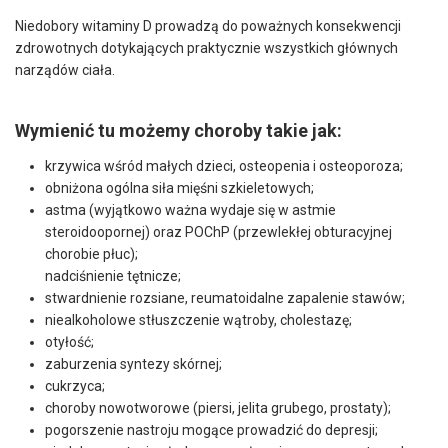
Niedobory witaminy D prowadzą do poważnych konsekwencji
zdrowotnych dotykających praktycznie wszystkich głównych
narządów ciała.
Wymienić tu możemy choroby takie jak:
krzywica wśród małych dzieci, osteopenia i osteoporoza;
obniżona ogólna siła mięśni szkieletowych;
astma (wyjątkowo ważna wydaje się w astmie
steroidoopornej) oraz POChP (przewlekłej obturacyjnej
chorobie płuc);
nadciśnienie tętnicze;
stwardnienie rozsiane, reumatoidalne zapalenie stawów;
niealkoholowe stłuszczenie wątroby, cholestazę;
otyłość;
zaburzenia syntezy skórnej;
cukrzyca;
choroby nowotworowe (piersi, jelita grubego, prostaty);
pogorszenie nastroju mogące prowadzić do depresji;