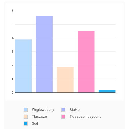
6
5
4
3
2
1
0
Węglowodany
Białko
Tłuszcze
Tłuszcze nasycone
Sód