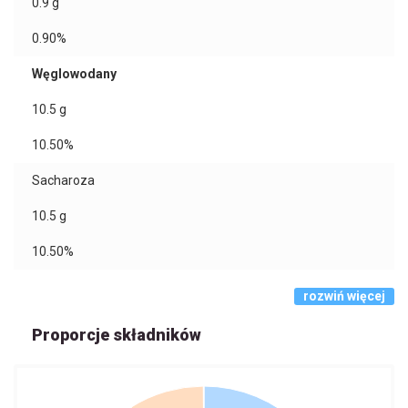
0.9
g
0.90%
Węglowodany
10.5
g
10.50%
Sacharoza
10.5
g
10.50%
rozwiń więcej
Proporcje składników