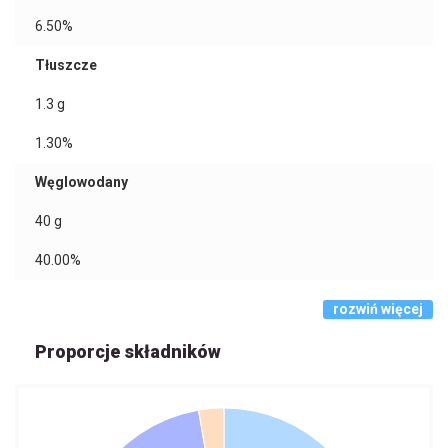
6.50%
Tłuszcze
1.3
g
1.30%
Węglowodany
40
g
40.00%
rozwiń więcej
Proporcje składników