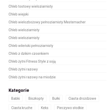
Chleb tostowy wieloziarnisty
Chleb wiejski
Chleb wielozbożowy pełnoziarnisty Mestemacher
Chleb wieloziarnisty
Chleb wieloziarnisty
Chleb wileński pełnoziarnisty
Chleb z dzikim czosnkiem
Chleb żytni Fitness Style z soją
Chleb żytni razowy
Chleb żytni razowy na miodzie
Kategorie
Babki
Biszkopty
Bułki
Ciasta drożdżowe
Ciasta kruche
Keks
Pieczywo słodkie