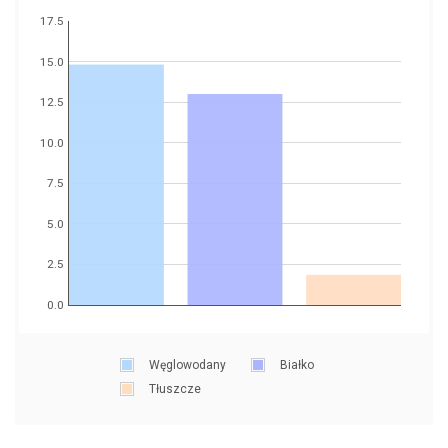
17.5
15.0
12.5
10.0
7.5
5.0
2.5
0.0
Węglowodany
Białko
Tłuszcze