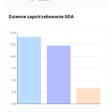
Dzienne zapotrzebowanie GDA
15.0
12.5
10.0
7.5
5.0
2.5
0.0