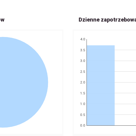
ów
Dzienne zapotrzebow
4.0
3.5
3.0
2.5
2.0
1.5
1.0
0.5
0.0