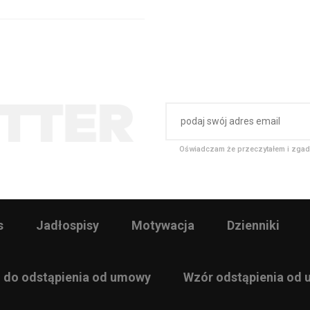
Oświadczam że przeczytałem i zgad
s
Jadłospisy
Motywacja
Dzienniki
 do odstąpienia od umowy
Wzór odstąpienia od