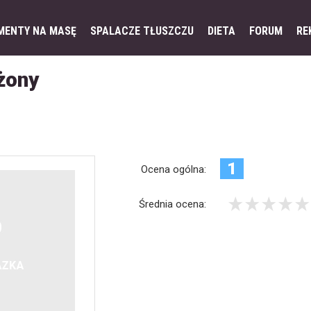
MENTY NA MASĘ
SPALACZE TŁUSZCZU
DIETA
FORUM
RE
żony
1
Ocena ogólna:
Średnia ocena: