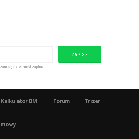
ZAPISZ
zam się na warunki zapisu.
Kalkulator BMI
Forum
Trizer
 umowy