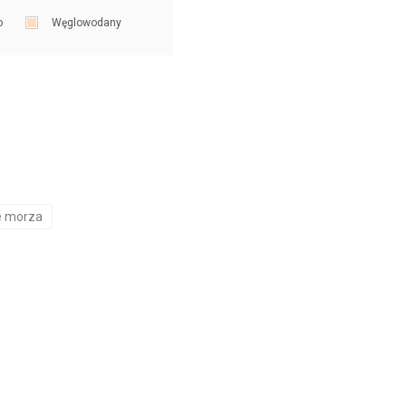
o
Węglowodany
 morza