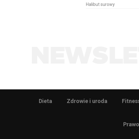
Halibut surowy
Dieta
Zdrowie i uroda
Fitnes
Prawo