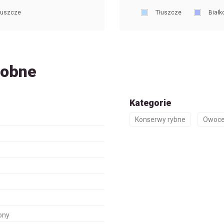
łuszcze
Tłuszcze
Białk
dobne
Kategorie
Konserwy rybne
Owoce
ony