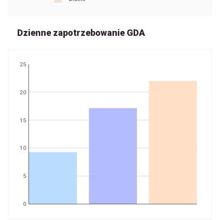
Dzienne zapotrzebowanie GDA
25
20
15
10
5
0