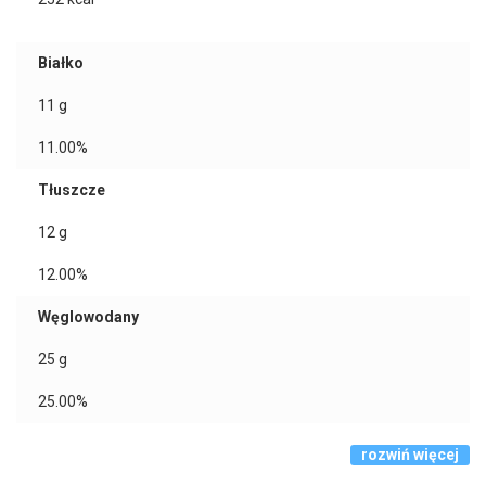
Białko
11
g
11.00%
Tłuszcze
12
g
12.00%
Węglowodany
25
g
25.00%
rozwiń więcej