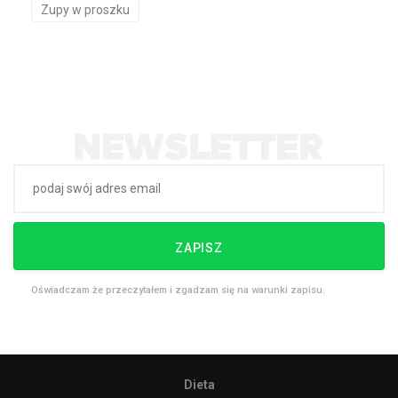
Zupy w proszku
ZAPISZ
Oświadczam że przeczytałem i zgadzam się na warunki zapisu.
Dieta