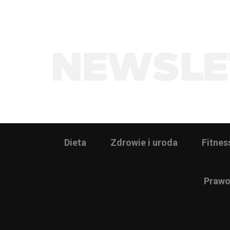
Dieta
Zdrowie i uroda
Fitnes
Prawo