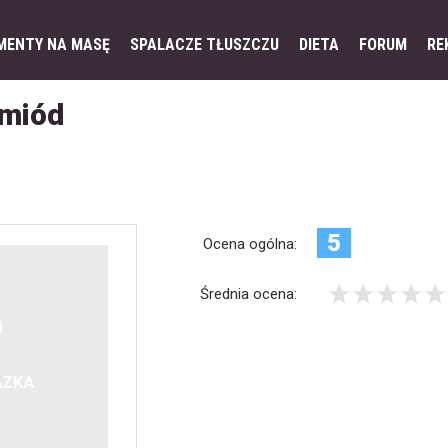
MENTY NA MASĘ
SPALACZE TŁUSZCZU
DIETA
FORUM
RE
 miód
5
Ocena ogólna:
Średnia ocena: