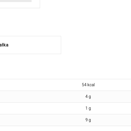
ałka
54
kcal
4
g
1
g
9
g