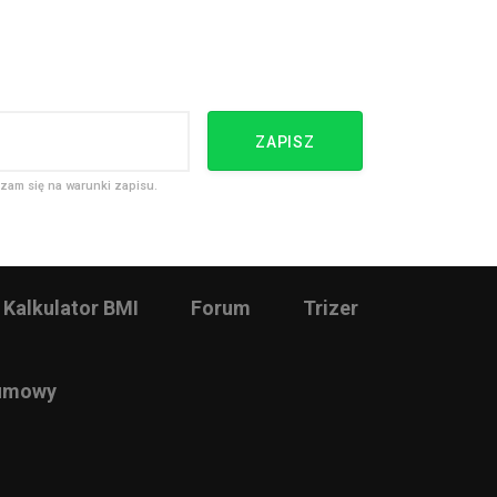
ZAPISZ
zam się na warunki zapisu.
Kalkulator BMI
Forum
Trizer
 umowy