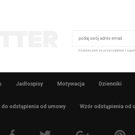
Oświadczam że przeczytałem i zgad
s
Jadłospisy
Motywacja
Dzienniki
 do odstąpienia od umowy
Wzór odstąpienia od