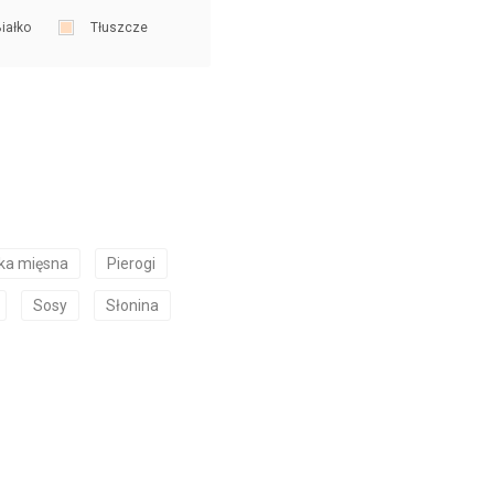
iałko
Tłuszcze
ka mięsna
Pierogi
Sosy
Słonina