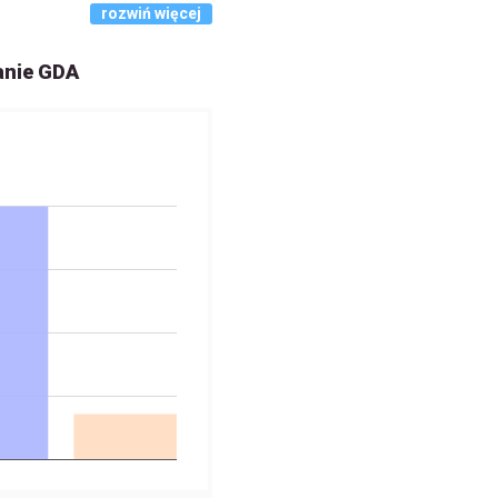
rozwiń więcej
anie GDA