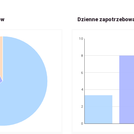
ów
Dzienne zapotrzebow
10
8
6
4
2
0