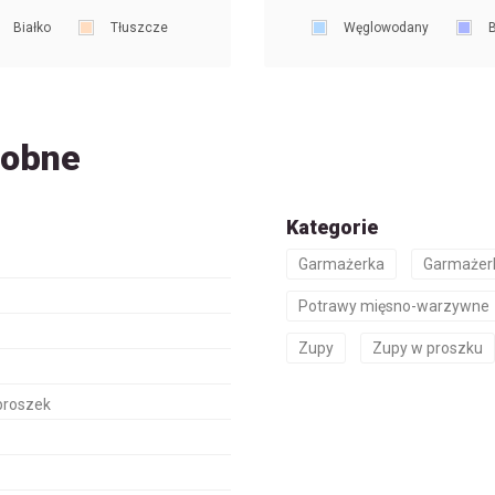
Białko
Tłuszcze
Węglowodany
B
dobne
Kategorie
Garmażerka
Garmażer
Potrawy mięsno-warzywne
Zupy
Zupy w proszku
proszek