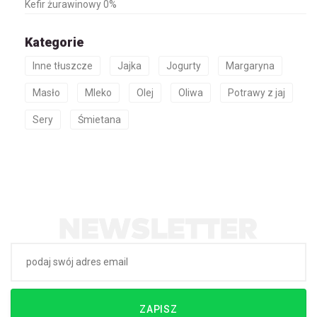
Kefir żurawinowy 0%
Kategorie
Inne tłuszcze
Jajka
Jogurty
Margaryna
Masło
Mleko
Olej
Oliwa
Potrawy z jaj
Sery
Śmietana
ZAPISZ