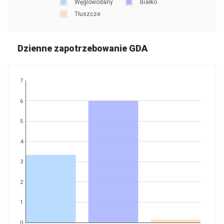
Węglowodany
Białko
Tłuszcze
Dzienne zapotrzebowanie GDA
7
6
5
4
3
2
1
0