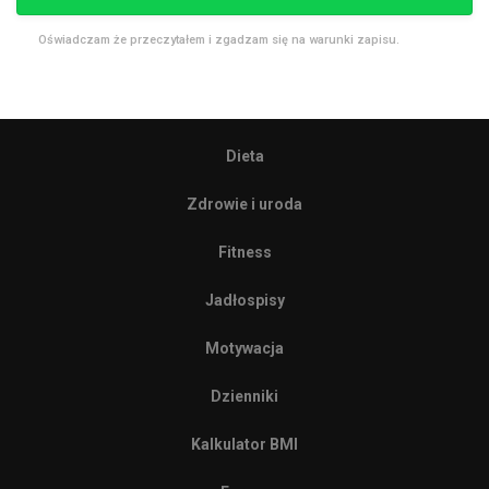
Oświadczam że przeczytałem i zgadzam się na warunki zapisu.
Dieta
Zdrowie i uroda
Fitness
Jadłospisy
Motywacja
Dzienniki
Kalkulator BMI