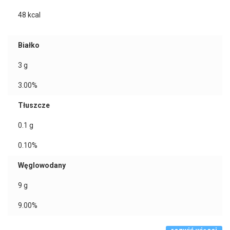
48
kcal
Białko
3
g
3.00%
Tłuszcze
0.1
g
0.10%
Węglowodany
9
g
9.00%