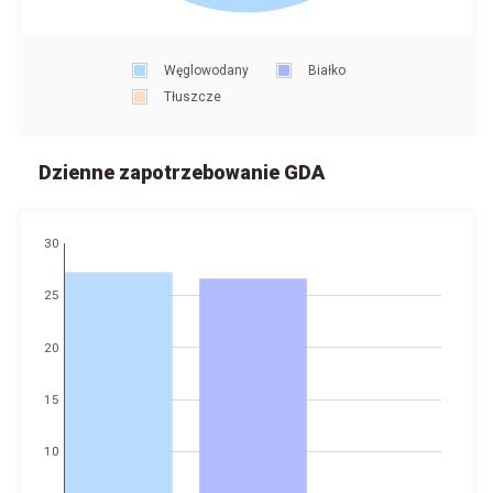
Węglowodany
Białko
Tłuszcze
Dzienne zapotrzebowanie GDA
30
25
20
15
10