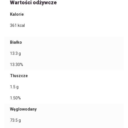
Wartości odżywcze
Kalorie
361
kcal
Białko
13.3
g
13.30%
Tłuszcze
1.5
g
1.50%
Węglowodany
73.5
g