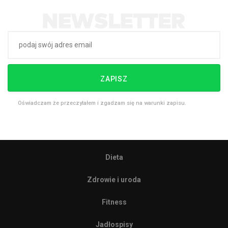
ZAPISZ
Oświadczam że przeczytałem i zgadzam się na warunki zapisu.
Dieta
Zdrowie i uroda
Fitness
Jadłospisy