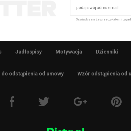
Oświadczam że przeczytałem i zgad
s
Jadłospisy
Motywacja
Dzienniki
 do odstąpienia od umowy
Wzór odstąpienia od