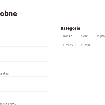
dobne
Kategorie
Kasze
Kiełki
Mąka
Otręby
Płatki
turalnym
ny na sypko