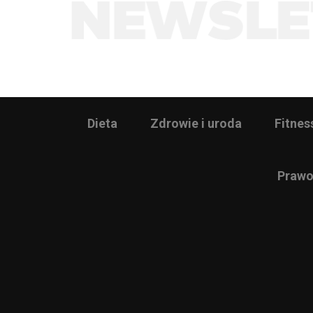
Dieta
Zdrowie i uroda
Fitnes
Prawo