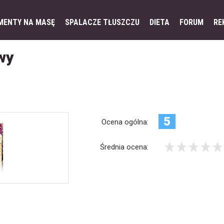
MENTY NA MASĘ
SPALACZE TŁUSZCZU
DIETA
FORUM
RE
wy
5
Ocena ogólna:
Średnia ocena: