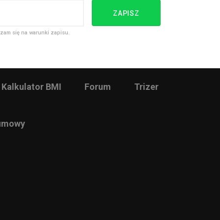
ZAPISZ
zam się na warunki zapisu.
Kalkulator BMI
Forum
Trizer
 umowy