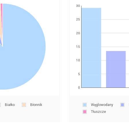
30
25
20
15
10
5
0
Białko
Błonnik
Węglowodany
Tłuszcze