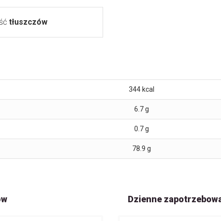
ość
tłuszczów
344
kcal
6.7
g
0.7
g
78.9
g
ów
Dzienne zapotrzebow