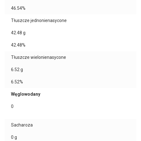
46.54%
Tłuszcze jednonienasycone
42.48
g
42.48%
Tłuszcze wielonienasycone
6.52
g
6.52%
Węglowodany
0
Sacharoza
0
g