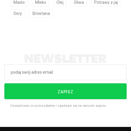
Masło
Mleko
Olej
Oliwa
Potrawy z jaj
Sery
Śmietana
ZAPISZ
Oświadczam że przeczytałem i zgadzam się na warunki zapisu.