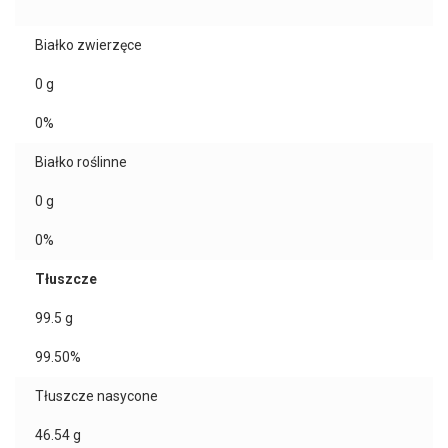
Białko zwierzęce
0
g
0%
Białko roślinne
0
g
0%
Tłuszcze
99.5
g
99.50%
Tłuszcze nasycone
46.54
g