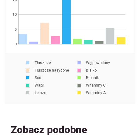
10
5
0
Tłuszcze
Węglowodany
Tłuszcze nasycone
Białko
Sód
Błonnik
Wapń
Witaminy C
żelazo
Witaminy A
Zobacz podobne