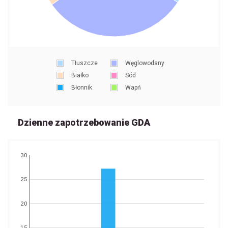
Tłuszcze
Węglowodany
Białko
Sód
Błonnik
Wapń
Dzienne zapotrzebowanie GDA
30
25
20
15