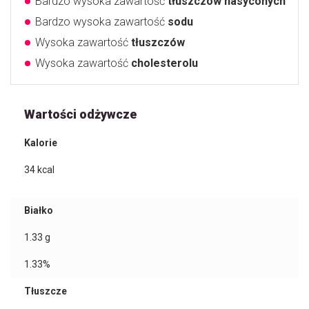
Bardzo wysoka zawartość
tłuszczów nasyconych
Bardzo wysoka zawartość
sodu
Wysoka zawartość
tłuszczów
Wysoka zawartość
cholesterolu
Wartości odżywcze
Kalorie
34
kcal
Białko
1.33
g
1.33%
Tłuszcze