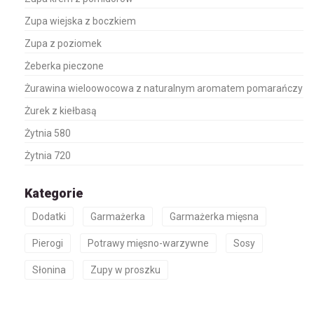
Zupa wiejska z boczkiem
Zupa z poziomek
Żeberka pieczone
Żurawina wieloowocowa z naturalnym aromatem pomarańczy
Żurek z kiełbasą
Żytnia 580
Żytnia 720
Kategorie
Dodatki
Garmażerka
Garmażerka mięsna
Pierogi
Potrawy mięsno-warzywne
Sosy
Słonina
Zupy w proszku