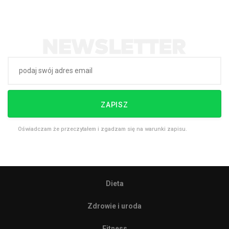
ZAPISZ
Oświadczam że przeczytałem i zgadzam się na warunki zapisu.
Dieta
Zdrowie i uroda
Fitness