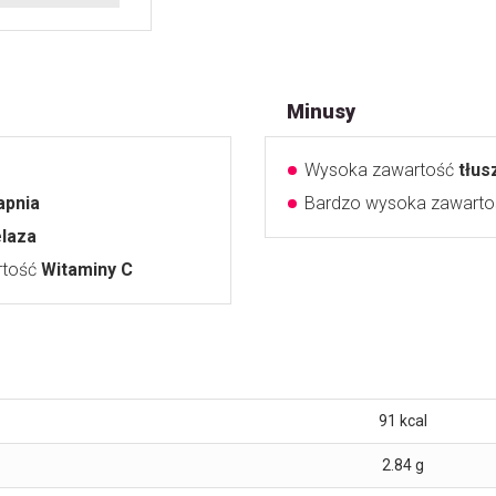
Minusy
Wysoka zawartość
tłu
apnia
Bardzo wysoka zawart
elaza
rtość
Witaminy C
91
kcal
2.84
g