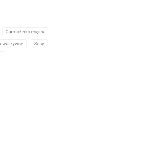
Garmażerka mięsna
o-warzywne
Sosy
u