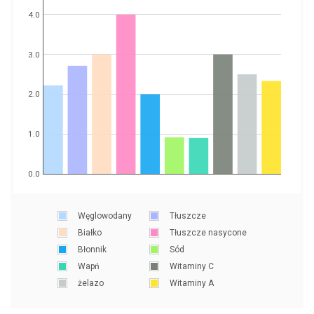
4.0
3.0
2.0
1.0
0.0
Węglowodany
Tłuszcze
Białko
Tłuszcze nasycone
Błonnik
Sód
Wapń
Witaminy C
żelazo
Witaminy A