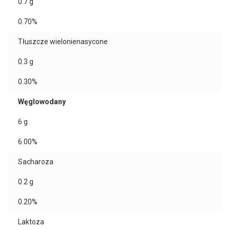
0.7
g
0.70%
Tłuszcze wielonienasycone
0.3
g
0.30%
Węglowodany
6
g
6.00%
Sacharoza
0.2
g
0.20%
Laktoza