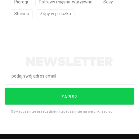
Pierogi
Potrawy mięsno-warzywne
Sosy
Słonina
Zupy w proszku
ZAPISZ
Oświadczam że przeczytałem i zgadzam się na warunki zapisu.