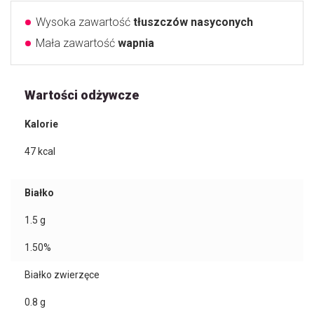
Wysoka zawartość
tłuszczów nasyconych
Mała zawartość
wapnia
Wartości odżywcze
Kalorie
47
kcal
Białko
1.5
g
1.50%
Białko zwierzęce
0.8
g