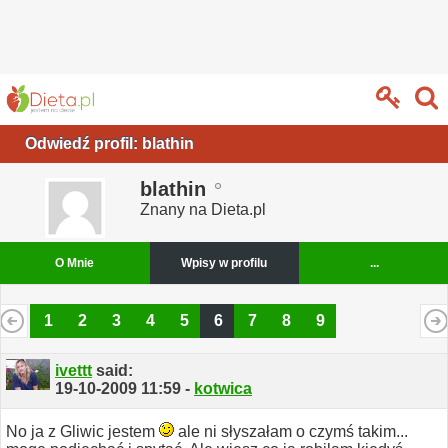
Odwiedź profil: blathin
blathin
Znany na Dieta.pl
O Mnie
Wpisy w profilu
...
1
2
3
4
5
6
7
8
9
ivettt
said:
19-10-2009
11:59
-
kotwica
No ja z Gliwic jestem
ale ni słyszałam o czymś takim...