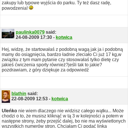
zakupy lub typowe wyjścia do parku.
Ty też dasz radę,
powodzenia!
paulinka0079
said:
24-08-2009
17:30
-
kotwica
Hej,
widzę, że startowałaś z podobną wagą jak ja i podobną
mamy do osiągnięcia, bardzo ładnie zleciało Ci już 17 kg,w
związku z tym mam pytanie czy stosowałaś tylko dietę czy
jakieś ćwiczenia sporty również?jeśli tak to jakie?
pozdrawiam,
z góry dziękuje za odpowiedź
blathin
said:
22-08-2009
12:53
-
kotwica
Uleńko
nie wiem dlaczego nie widzisz całego wątku... Może
chodzi o to, że musisz kliknąć w tą 3 w kolejności a potem w
następne strony, żeby przejść dalej, bo nie ma wyświetlonych
wszystkich numerów stron. Chciałam Ci podać linka