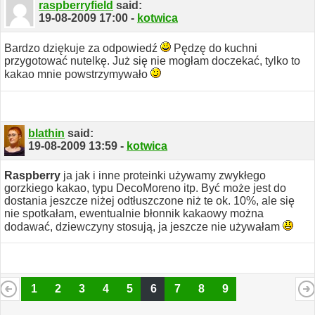
raspberryfield
said:
19-08-2009
17:00
-
kotwica
Bardzo dziękuje za odpowiedź
Pędzę do kuchni
przygotować nutelkę. Już się nie mogłam doczekać, tylko to
kakao mnie powstrzymywało
blathin
said:
19-08-2009
13:59
-
kotwica
Raspberry
ja jak i inne proteinki używamy zwykłego
gorzkiego kakao, typu DecoMoreno itp. Być może jest do
dostania jeszcze niżej odtłuszczone niż te ok. 10%, ale się
nie spotkałam, ewentualnie błonnik kakaowy można
dodawać, dziewczyny stosują, ja jeszcze nie używałam
1
2
3
4
5
6
7
8
9