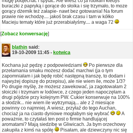
mogę podjechać i spytać. Ale wiesz co ja robiłam kiedyś
buraczki z papryką i gorące do słoika i się trzymało, to moze
gorący dżemik też załapie- nawt bez gotowania!
Na forum
prawie nie wchodzę.... jakoś brak czasu i tam w kółko
Macieju tematy które już przerabiałyśmy.... a waga 72
[
Zobacz konwersację
]
blathin
said:
19-10-2009
11:45
-
kotwica
Kochana już pędzę z podpowiedziami
Po pierwsze dla
przełamania smaku możesz dodać marchwi (ja o tym
zapomniałam i jak będę robić następną transzę, to dodam i
najwyżej dopiszę do przepisu), ale nie wiem ile, może 1/3?
Po drugie myślę, że możesz zawekować, ja zagotowałam 2
słoiczki i trzymam w lodówce, z czego jeden napoczęłam a
drugi pójdzie przy kolejnym PW. Cukier konserwuje na 100%
a słodzik... nie wiem ile wytrzymają... ale z 2 miesiące
powinny co najmniej.
A wiesz, przyłaź do tego Auchan,
chociaż ja na ciasto dyniowe mogłabym się wybrać
A
poważnie, to czytałaś ten post o firmie handlującej
aromatami? Mają siedzibę w Gliwicach. Ja bym orzechowy
zakupiła z kimś na spółę
Pisałam, ale dziewczyny nic się