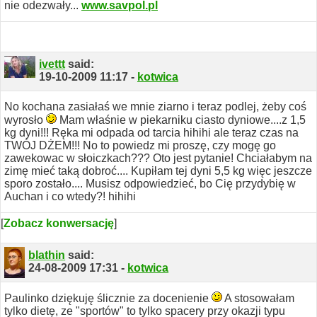
nie odezwały...
www.savpol.pl
ivettt
said:
19-10-2009
11:17
-
kotwica
No kochana zasiałaś we mnie ziarno i teraz podlej, żeby coś
wyrosło
Mam właśnie w piekarniku ciasto dyniowe....z 1,5
kg dyni!!! Ręka mi odpada od tarcia hihihi ale teraz czas na
TWÓJ DŻEM!!! No to powiedz mi proszę, czy mogę go
zawekowac w słoiczkach??? Oto jest pytanie! Chciałabym na
zimę mieć taką dobroć.... Kupiłam tej dyni 5,5 kg więc jeszcze
sporo zostało....
Musisz odpowiedzieć, bo Cię przydybię w
Auchan i co wtedy?! hihihi
[
Zobacz konwersację
]
blathin
said:
24-08-2009
17:31
-
kotwica
Paulinko dziękuję ślicznie za docenienie
A stosowałam
tylko dietę, ze "sportów" to tylko spacery przy okazji typu