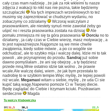
cały czas mam nadzieję , że jak za rok wkleimi tu nasze
zdjęcia z wakacji to nikt nas nie pozna, takie będziemy
szczuplaczki
Na tych imprezach wrześniowych to też
musimy się zaprezntować w chudszym wydaniu, no
zobaczymy co zdziałamy
Wczoraj walczyłam z
prasowankiem, ale niestety synuś mnie zawołał żeby go
uśpić no i reszta prasowanka została na dzisiaj
Ale
pomału zmniejsza mi się ta góra prasowania
Dorciu
no to
działamy , ja cały czas w Ciebie wierzę, masz motywację , a
to jest najważniejsze.Najgorsze są we mnie chwile
zwątpienia, kiedy sobie mówie , a po co wogóle sie
odchudzać, ale to szybko mija i walczę dalej. Idzie mi to tak
powoli , ale przynajmniej do przodu.
Sandraj
już sobie
dawno pomyślałam , że ani się obejrzę , a ty będziesz
przede mną.Mnie ostatnio idzie tak wolno , że prawie
wcale.Ale walczę dalej, wiem , że jak bym przestała to
nadrobię to w szybkim tempie.Więc myślę, że lepiej powoli
niż wcale.
Megamaxi
witam u siebie, myślę , że uda Ci sie
kupić taką wagę.Napewno pomoże Ci w Twojej diecie.
Będę zaglądać do Ciebie i trzymam kciuki.
Pozdrawiam
serdecznie
Magda
Tu walczy Klubowiczka