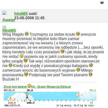
hindi65
said:
23-08-2006
11:45
Witaj Magdo
Trzymajmy za siebie kciuki
wreszcie
musimy przerwać to błędne kolo
Mam zamiar
zaprezentować się na weselu ( o ktorym znowu
zapomnialam, ze we wrzesniu się odbędzie ).....bez oponki,
ktorą niestety cały czas posiadam
i jak stoję, to jej prawie
nie widać
pojawia się w jakiś cudowny sposob, kiedy
tylko usiądę
Tak więc różnorakim oponkom stanowcze
nie
Kiedy już wyjdę z powakacyjnego bałaganu
zamierzam wrocic do basenowych wypraw
Miłego
prasowanka
Podpisuję sie pod Twoimi planami
Buziaki H
Życie jest piękne
)))) - Grupy Wsparcia Dieta.pl