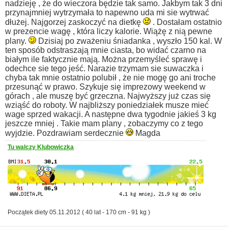
nadzieję , że do wieczora będzie tak samo.
Jakbym tak 3 dni
przynajmniej wytrzymała to napewno uda mi sie wytrwać
dłużej.
Najgorzej zaskoczyć na dietkę
.
Dostałam ostatnio
w prezencie wagę , która liczy kalorie. Wiążę z nią pewne
plany.
Dzisiaj po zważeniu śniadanka , wyszło 150 kal.
W
ten sposób odstraszają mnie ciasta, bo widać czarno na
białym ile faktycznie mają.
Można przemyśleć sprawę i
odechce sie tego jeść.
Narazie trzymam sie suwaczka i
chyba tak mnie ostatnio polubił , że nie mogę go ani troche
przesunąć w prawo.
Szykuje się imprezowy weekend w
górach , ale muszę być grzeczna.
Najwyższy już czas się
wziąść do roboty.
W najbliższy poniedziałek musze mieć
wage sprzed wakacji.
A następne dwa tygodnie jakieś 3 kg
jeszcze mniej .
Takie mam plany , zobaczymy co z tego
wyjdzie.
Pozdrawiam serdecznie
Magda
Tu walczy Klubowiczka
Początek diety 05.11.2012 ( 40 lat - 170 cm - 91 kg )