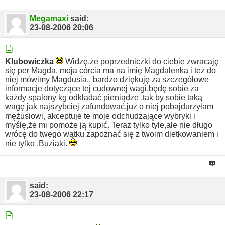
Megamaxi
said:
23-08-2006
20:06
Klubowiczka
Widzę,że poprzedniczki do ciebie zwracaję
się per Magda, moja córcia ma na imię Magdalenka i też do
niej mówimy Magdusia..
bardzo dziękuję za szczegółowe
informacje dotyczące tej cudownej wagi,będę sobie za
każdy spalony kg odkładać pieniądze ,tak by sobie taką
wagę jak najszybciej zafundować,już o niej pobajdurzyłam
mężusiowi, akceptuje te moje odchudzające wybryki i
myślę,że mi pomoże ją kupić.
Teraz tylko tyle,ale nie długo
wrócę do twego wątku zapoznać się z twoim dietkowaniem i
nie tylko .Buziaki.
said:
23-08-2006
22:17