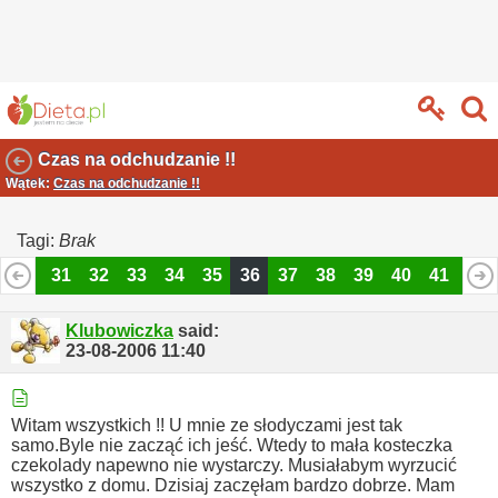
Czas na odchudzanie !!
Wątek:
Czas na odchudzanie !!
Tagi:
Brak
30
31
32
33
34
35
36
37
38
39
40
41
42
54
55
Klubowiczka
said:
23-08-2006
11:40
Witam wszystkich !!
U mnie ze słodyczami jest tak
samo.Byle nie zacząć ich jeść.
Wtedy to mała kosteczka
czekolady napewno nie wystarczy.
Musiałabym wyrzucić
wszystko z domu.
Dzisiaj zaczęłam bardzo dobrze.
Mam