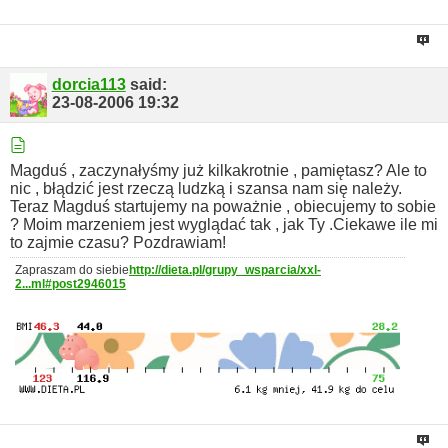
dorcia113
said:
23-08-2006
19:32
Magduś , zaczynałyśmy już kilkakrotnie , pamiętasz? Ale to
nic , błądzić jest rzeczą ludzką i szansa nam się należy.
Teraz Magduś startujemy na poważnie , obiecujemy to sobie
? Moim marzeniem jest wyglądać tak , jak Ty .Ciekawe ile mi
to zajmie czasu?
Pozdrawiam!
Zapraszam do siebie
http://dieta.pl/grupy_wsparcia/xxl-
2...ml#post2946015