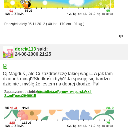
Początek diety 05.11.2012 ( 40 lat - 170 cm - 91 kg )
dorcia113
said:
24-08-2006
21:25
Oj Magduś , ale Ci zazdroszczę takiej wagi...
A jak tam
dzionek minął?Słodkości były? Ja spisuję się bardzo
dzielnie , myślę że jestem na dobrej drodze.
Pa!
Zapraszam do siebie
http://dieta.pl/grupy_wsparcia/xxl-
2...ml#post2946015