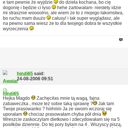
e tam pewnie że wyjdzie
do dzieła kochana, bo cię
dogonię i będzie ci łyso
hehe żartowałam- niestety idzie
mi strasznie woooolno, ale wiem ze to z mojego łakomstwa,
bo ruchu mam duużo
całusy! i tak super wyglądasz, ale
na pewno sama wiesz że to dla twojego dobra te wszystkie
wyrzeczenia
hindi65
said:
24-08-2006
09:51
Hejka Magdo
Zachęciłas mnie tą wagą, fajna
zabaweczka , moze też sobie taką sprawię ?
Jak tam
Twoje prasowanko ? hiiihiiiiii
Ja ze swoim wczoraj się
uporałam
chociaz prasowałam chyba pół dnia
Wreszcie zaskoczylam dietkowo i zdecydowałam się na 5
posiłków dziennie. Do tej pory byłam na 4 . Wszyscy piszą,