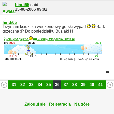
hindi65
said:
25-08-2006
09:02
Trzymam kciuki za weekendowy górski wypad
Bądź
grzeczna :P
Do poniedziałku
Buziaki H
Życie jest piękne
)))) - Grupy Wsparcia Dieta.pl
30
31
32
33
34
35
36
37
38
39
40
41
42
54
55
Zaloguj się
Rejestracja
Na górę