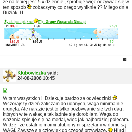
że najlepiej jeść 5 x dziennie , spróbuję więc odżywiać się w
ten sposób
zobaczymy co z tego wyniknie ??
Miłego dnia
Buziaki H
Życie jest piękne
)))) - Grupy Wsparcia Dieta.pl
Klubowiczka
said:
24-08-2006
10:45
Witam wszystkich !!
Dziękuję bardzo za odwiedzinki
Wczorajszy dzień zaliczam do udanych, waga minimalnie
drgnęła.
Ale narazie jest to tylko pozbywanie sie tych dag ,
których w te wakacje tak ładnie się dorobiłam.
Waga do
ważenia spisuje się na medal, więc jak najbardziej polecam.
Widzę , że ostatnio moimi ulubionymi sprzętami w domu są
WAGI.
Zawsze się człowiek do czegoś przywiąże.
Hindi