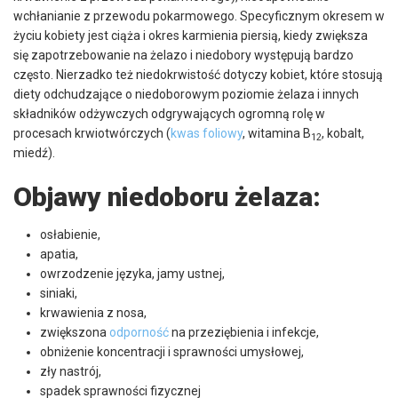
wchłanianie z przewodu pokarmowego. Specyficznym okresem w
życiu kobiety jest ciąża i okres karmienia piersią, kiedy zwiększa
się zapotrzebowanie na żelazo i niedobory występują bardzo
często. Nierzadko też niedokrwistość dotyczy kobiet, które stosują
diety odchudzające o niedoborowym poziomie żelaza i innych
składników odżywczych odgrywających ogromną rolę w
procesach krwiotwórczych (
kwas foliowy
, witamina B
, kobalt,
12
miedź).
Objawy niedoboru żelaza:
osłabienie,
apatia,
owrzodzenie języka, jamy ustnej,
siniaki,
krwawienia z nosa,
zwiększona
odporność
na przeziębienia i infekcje,
obniżenie koncentracji i sprawności umysłowej,
zły nastrój,
spadek sprawności fizycznej