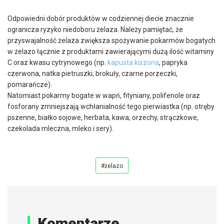
Odpowiedni dobór produktów w codziennej diecie znacznie
ogranicza ryzyko niedoboru żelaza. Należy pamiętać, że
przyswajalność żelaza zwiększa spożywanie pokarmów bogatych
w żelazo łącznie z produktami zawierającymi dużą ilość witaminy
C oraz kwasu cytrynowego (np.
kapusta kiszona
, papryka
czerwona, natka pietruszki, brokuły, czarne porzeczki,
pomarańcze).
Natomiast pokarmy bogate w wapń, fityniany, polifenole oraz
fosforany zmniejszają wchłanialność tego pierwiastka (np. otręby
pszenne, białko sojowe, herbata, kawa, orzechy, strączkowe,
czekolada mleczna, mleko i sery).
#żelazo
Komentarze