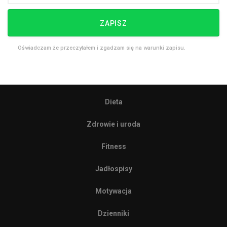
ZAPISZ
Oświadczam że przeczytałem i zgadzam się na warunki zapisu.
Dieta
Zdrowie i uroda
Fitness
Jadłospisy
Motywacja
Dzienniki