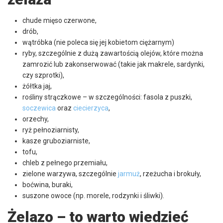
chude mięso czerwone,
drób,
wątróbka (nie poleca się jej kobietom ciężarnym)
ryby, szczególnie z dużą zawartością olejów, które można
zamrozić lub zakonserwować (takie jak makrele, sardynki,
czy szprotki),
żółtka jaj,
rośliny strączkowe – w szczególności: fasola z puszki,
soczewica
oraz
ciecierzyca
,
orzechy,
ryż pełnoziarnisty,
kasze gruboziarniste,
tofu,
chleb z pełnego przemiału,
zielone warzywa, szczególnie
jarmuż
, rzeżucha i brokuły,
boćwina, buraki,
suszone owoce (np. morele, rodzynki i śliwki).
Żelazo – to warto wiedzieć