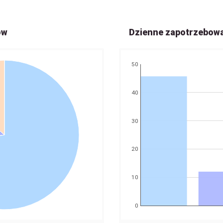
ów
Dzienne zapotrzebow
50
40
30
20
10
0