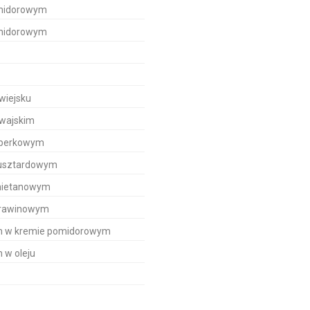
pomidorowym
pomidorowym
 wiejsku
awajskim
koperkowym
 musztardowym
śmietanowym
żurawinowym
zem w kremie pomidorowym
m w oleju