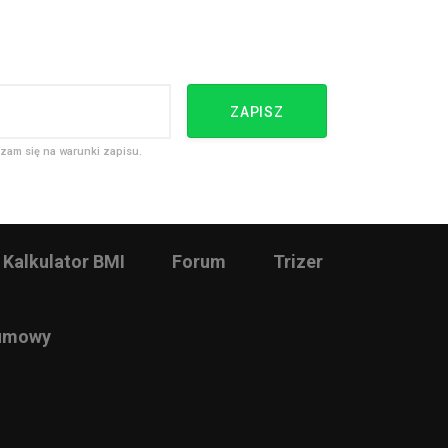
ZAPISZ
zam się na warunki zapisu.
Kalkulator BMI
Forum
Trizer
 umowy