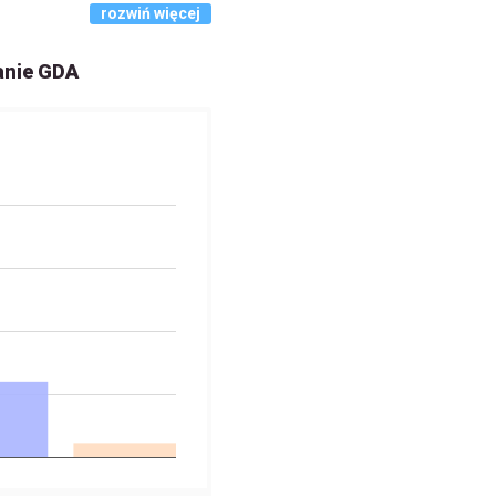
rozwiń więcej
anie GDA