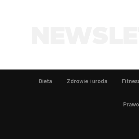
Dieta
Zdrowie i uroda
Fitnes
Prawo