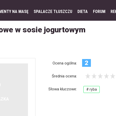
MENTY NA MASĘ
SPALACZE TŁUSZCZU
DIETA
FORUM
RE
ziowe w sosie jogurtowym
2
Ocena ogólna:
Średnia ocena:
Słowa kluczowe:
# ryba