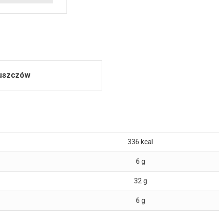
łuszczów
336
kcal
6
g
32
g
6
g