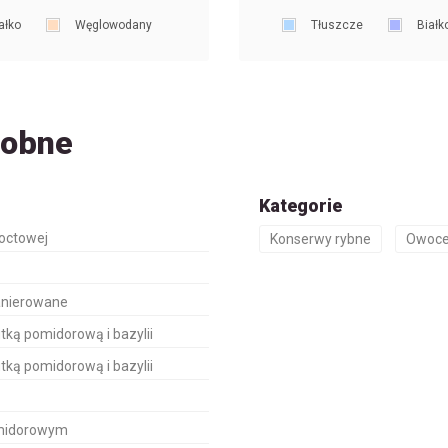
ałko
Węglowodany
Tłuszcze
Białk
dobne
Kategorie
 octowej
Konserwy rybne
Owoce
anierowane
nutką pomidorową i bazylii
nutką pomidorową i bazylii
pomidorowym