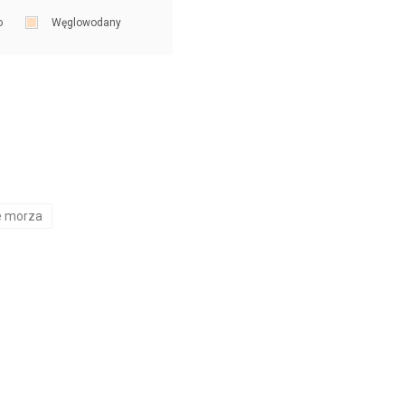
o
Węglowodany
 morza