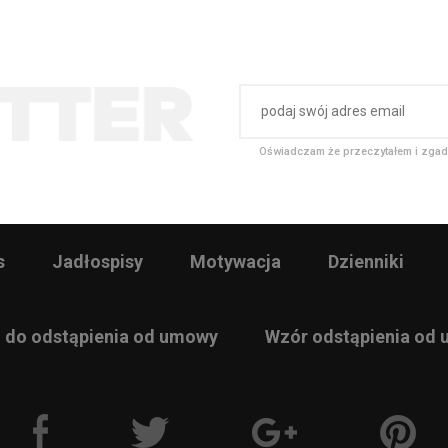
Oświadczam że przeczytałem i zgad
s
Jadłospisy
Motywacja
Dzienniki
 do odstąpienia od umowy
Wzór odstąpienia od