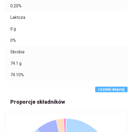
0.20%
Laktoza
0
g
0%
Skrobia
74.1
g
74.10%
rozwiń więcej
Proporcje składników