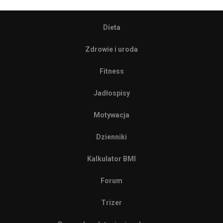
Dieta
Zdrowie i uroda
Fitness
Jadłospisy
Motywacja
Dzienniki
Kalkulator BMI
Forum
Trizer