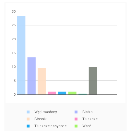
30
25
20
15
10
5
0
Węglowodany
Białko
Błonnik
Tłuszcze
Tłuszcze nasycone
Wapń