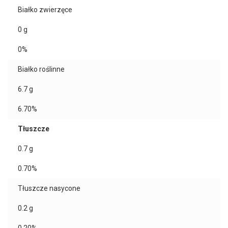
Białko zwierzęce
0
g
0%
Białko roślinne
6.7
g
6.70%
Tłuszcze
0.7
g
0.70%
Tłuszcze nasycone
0.2
g