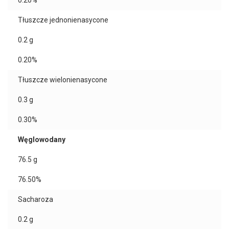
0.20%
Tłuszcze jednonienasycone
0.2
g
0.20%
Tłuszcze wielonienasycone
0.3
g
0.30%
Węglowodany
76.5
g
76.50%
Sacharoza
0.2
g