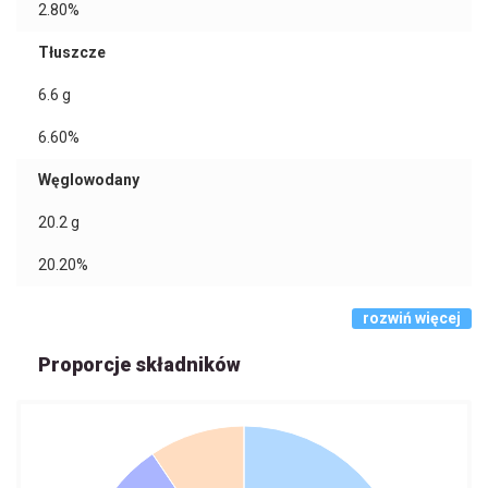
2.80%
Tłuszcze
6.6
g
6.60%
Węglowodany
20.2
g
20.20%
rozwiń więcej
Proporcje składników