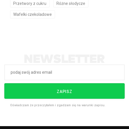
Przetwory z cukru
Różne słodycze
Wafelki czekoladowe
ZAPISZ
Oświadczam że przeczytałem i zgadzam się na warunki zapisu.