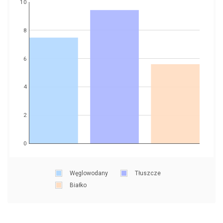
10
8
6
4
2
0
Węglowodany
Tłuszcze
Białko