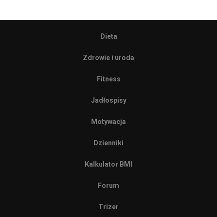
Dieta
Zdrowie i uroda
Fitness
Jadłospisy
Motywacja
Dzienniki
Kalkulator BMI
Forum
Trizer