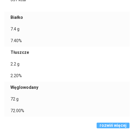
Białko
7.4
g
7.40%
Tłuszcze
2.2
g
2.20%
Węglowodany
72
g
72.00%
rozwiń więcej