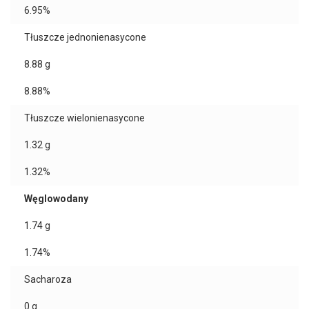
6.95%
Tłuszcze jednonienasycone
8.88
g
8.88%
Tłuszcze wielonienasycone
1.32
g
1.32%
Węglowodany
1.74
g
1.74%
Sacharoza
0
g