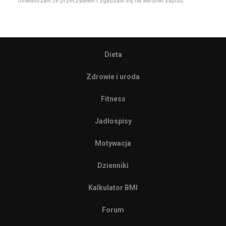
Oświadczam że przeczytałem i zgadzam się na warunki zapisu.
Dieta
Zdrowie i uroda
Fitness
Jadłospisy
Motywacja
Dzienniki
Kalkulator BMI
Forum