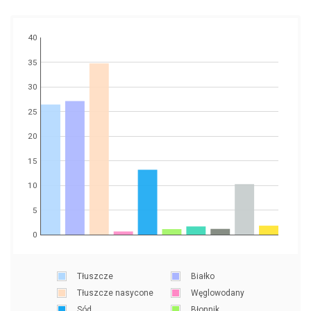
40
35
30
25
20
15
10
5
0
Tłuszcze
Białko
Tłuszcze nasycone
Węglowodany
Sód
Błonnik