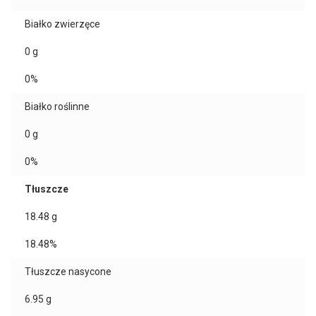
Białko zwierzęce
0
g
0%
Białko roślinne
0
g
0%
Tłuszcze
18.48
g
18.48%
Tłuszcze nasycone
6.95
g