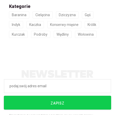
Kategorie
Baranina
Cielęcina
Dziczyzna
Gęś
Indyk
Kaczka
Konserwy mięsne
Królik
Kurczak
Podroby
Wędliny
Wołowina
ZAPISZ