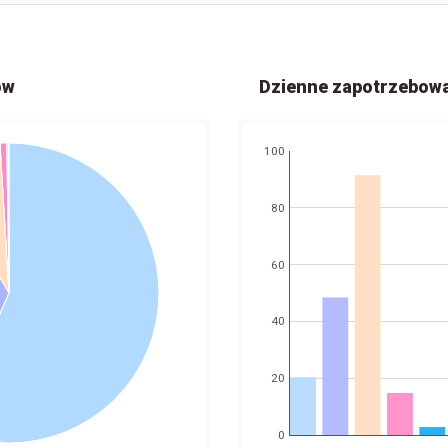
ów
Dzienne zapotrzebow
100
80
60
40
20
0