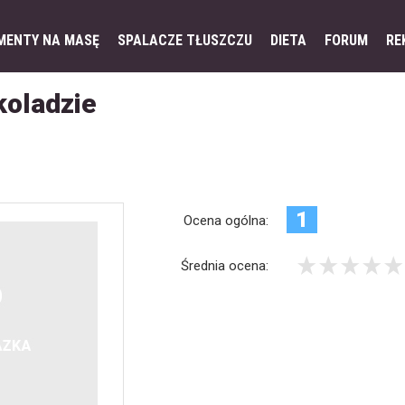
MENTY NA MASĘ
SPALACZE TŁUSZCZU
DIETA
FORUM
RE
koladzie
1
Ocena ogólna:
Średnia ocena: