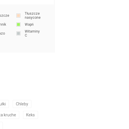
Tłuszcze
szcze
nasycone
nnik
Wapń
Witaminy
azo
C
ułki
Chleby
ta kruche
Keks