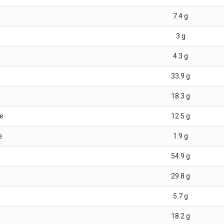
7.4
g
3
g
4.3
g
33.9
g
18.3
g
e
12.5
g
e
1.9
g
54.9
g
29.8
g
5.7
g
18.2
g