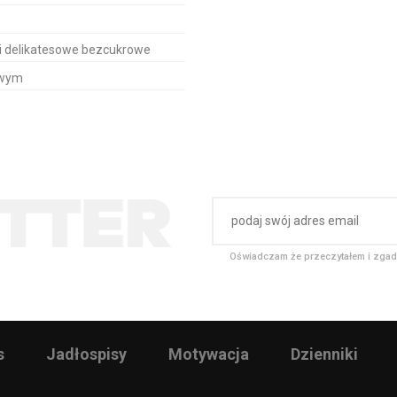
i delikatesowe bezcukrowe
owym
Oświadczam że przeczytałem i zgad
s
Jadłospisy
Motywacja
Dzienniki