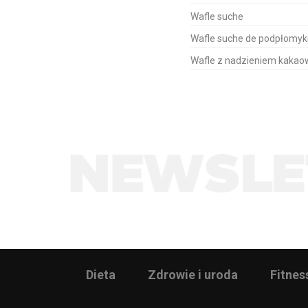
Wafle suche
Wafle suche de podpłomyk
Wafle z nadzieniem kaka
Dieta
Zdrowie i uroda
Fitnes