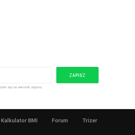
ZAPISZ
zam się na warunki zapisu.
Kalkulator BMI
Forum
Trizer