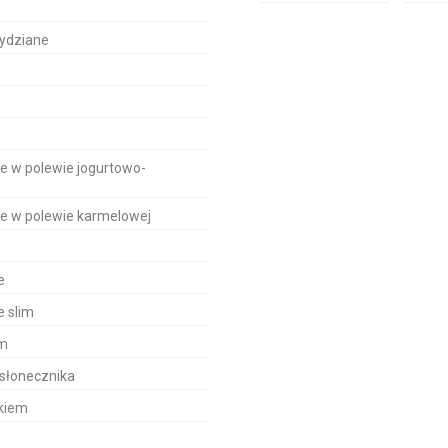
rydziane
te w polewie jogurtowo-
te w polewie karmelowej
e
e slim
em
słonecznika
ikiem