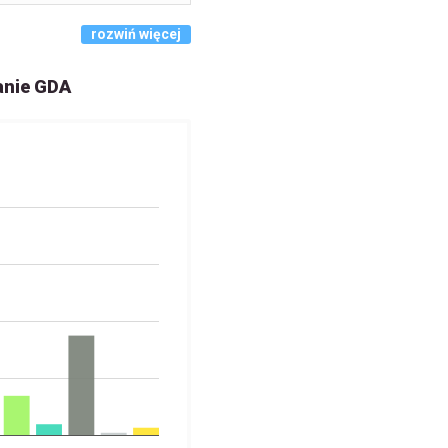
rozwiń więcej
anie GDA