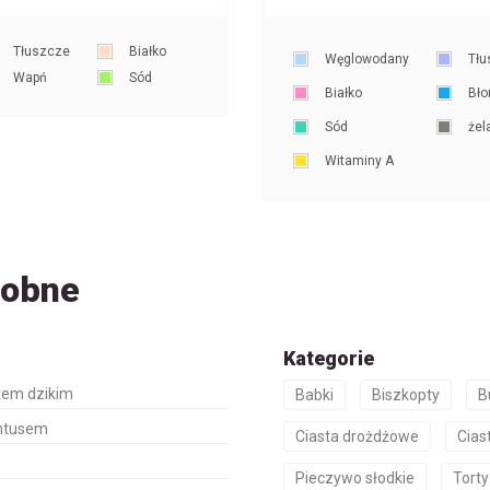
Tłuszcze
Białko
Węglowodany
Tłu
Wapń
Sód
Białko
Bło
Sód
żel
Witaminy A
dobne
Kategorie
yżem dzikim
Babki
Biszkopty
B
antusem
Ciasta drożdżowe
Cias
Pieczywo słodkie
Torty