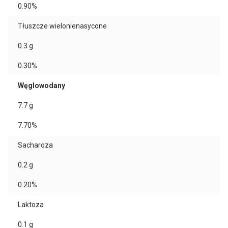
0.90%
Tłuszcze wielonienasycone
0.3
g
0.30%
Węglowodany
7.7
g
7.70%
Sacharoza
0.2
g
0.20%
Laktoza
0.1
g