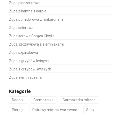
Zupa pieczarkowa
Zupa pikantna z karpia
Zupa pomidorowa z makaronem
Zupa selerowa
Zupa serowa Gorąca Chwila
Zupa szczawiowa z ziemniakami
Zupa szpinakowa
Zupa z grzybów leśnych
Zupa z grzybów świeżych
Zupa ziemniaczana
Kategorie
Dodatki
Garmażerka
Garmażerka mięsna
Pierogi
Potrawy mięsno-warzywne
Sosy