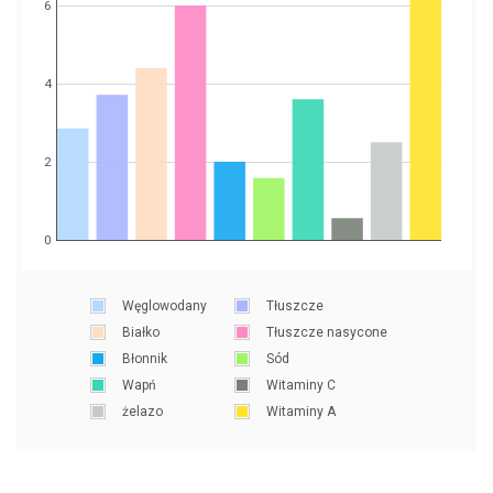
6
4
2
0
Węglowodany
Tłuszcze
Białko
Tłuszcze nasycone
Błonnik
Sód
Wapń
Witaminy C
żelazo
Witaminy A