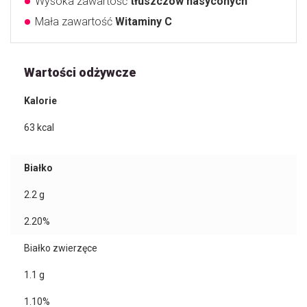
Wysoka zawartość
tłuszczów nasyconych
Mała zawartość
Witaminy C
Wartości odżywcze
Kalorie
63
kcal
Białko
2.2
g
2.20%
Białko zwierzęce
1.1
g
1.10%