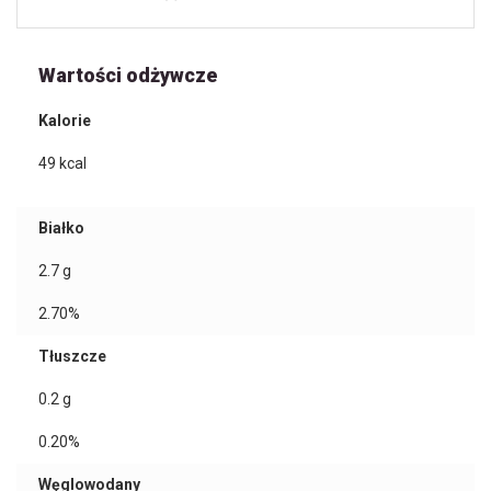
Wartości odżywcze
Kalorie
49
kcal
Białko
2.7
g
2.70%
Tłuszcze
0.2
g
0.20%
Węglowodany