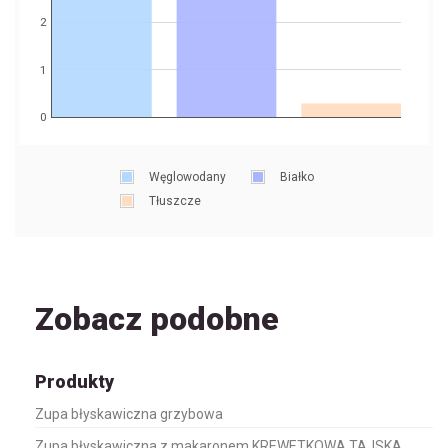
2
1
0
Węglowodany
Białko
Tłuszcze
Zobacz podobne
Produkty
Zupa błyskawiczna grzybowa
Zupa błyskawiczna z makaronem KREWETKOWA TAJSKA