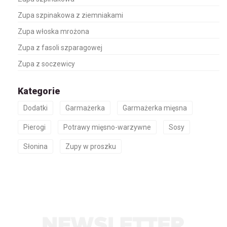
Zupa szpinakowa z ziemniakami
Zupa włoska mrożona
Zupa z fasoli szparagowej
Zupa z soczewicy
Kategorie
Dodatki
Garmażerka
Garmażerka mięsna
Pierogi
Potrawy mięsno-warzywne
Sosy
Słonina
Zupy w proszku