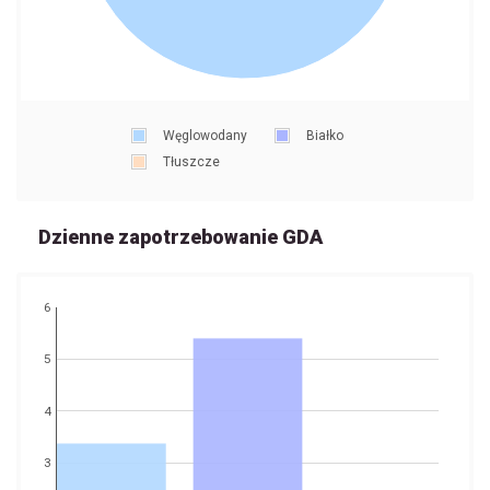
Węglowodany
Białko
Tłuszcze
Dzienne zapotrzebowanie GDA
6
5
4
3