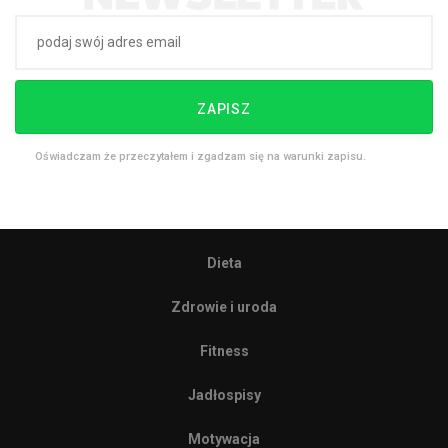
ZAPISZ
Oświadczam że przeczytałem i zgadzam się na warunki zapisu.
Dieta
Zdrowie i uroda
Fitness
Jadłospisy
Motywacja