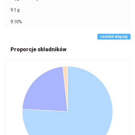
9.1
g
9.10%
rozwiń więcej
Proporcje składników