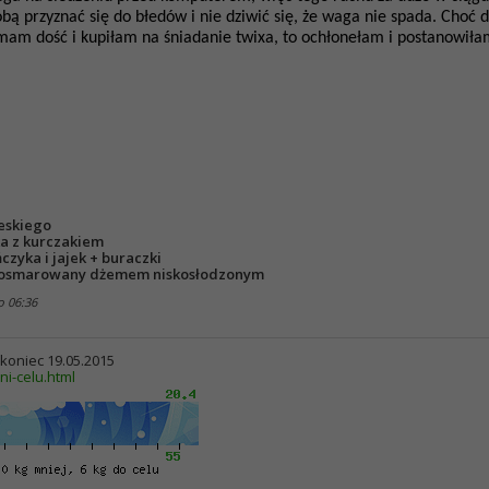
ą przyznać się do błedów i nie dziwić się, że waga nie spada. Choć d
 mam dość i kupiłam na śniadanie twixa, to ochłonełam i postanowił
jeskiego
ka z kurczakiem
ńczyka i jajek + buraczki
o posmarowany dżemem niskosłodzonym
 o
06:36
> koniec 19.05.2015
ni-celu.html