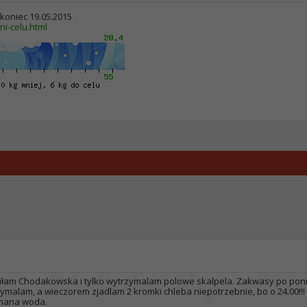
> koniec 19.05.2015
ni-celu.html
aliłam Chodakowska i tylko wytrzymalam polowe skalpela. Zakwasy po pon
rzymalam, a wieczorem zjadlam 2 kromki chleba niepotrzebnie, bo o 24.00!!!
zymana woda.