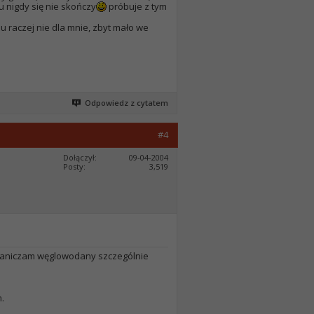
 nigdy się nie skończy
próbuje z tym
u raczej nie dla mnie, zbyt mało we
Odpowiedz z cytatem
#4
Dołączył
09-04-2004
Posty
3,519
graniczam węglowodany szczególnie
.