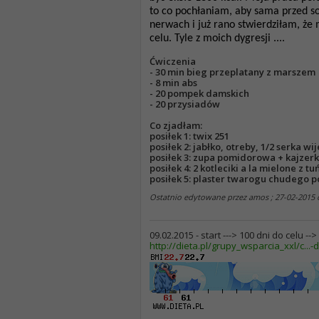
to co pochłaniam, aby sama przed sob
nerwach i już rano stwierdziłam, że
celu. Tyle z moich dygresji ....
Ćwiczenia
- 30 min bieg przeplatany z marszem
- 8 min abs
- 20 pompek damskich
- 20 przysiadów
Co zjadłam:
posiłek 1: twix 251
posiłek 2: jabłko, otreby, 1/2 serka wi
posiłek 3: zupa pomidorowa + kajzer
posiłek 4: 2 kotleciki a la mielone z tu
posiłek 5: plaster twarogu chudeg
Ostatnio edytowane przez amos ; 27-02-2015
09.02.2015 - start ---> 100 dni do celu --
http://dieta.pl/grupy_wsparcia_xxl/c...-d