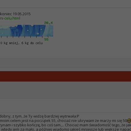
> koniec 19.05.2015
ni-celu.html
odobny, z tym, że Ty widzę bardziej wytrwała:P
 moim celem jest na początek 55, chociaż nie ukrywam że marzy mi się 50
zynam i szybko kończę, bo coś tam.,.. Chociaż mam świadomość tego, że jak
nie wtedy jem za mało, a później wiadomo jakieś mniejsze lub większe napa