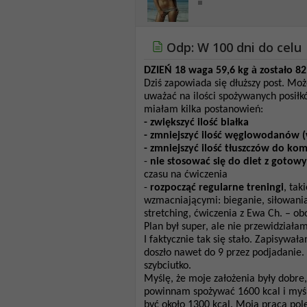
Odp: W 100 dni do celu
à
DZIEŃ 18 waga 59,6 kg
zostało 82
Dziś zapowiada się dłuższy post. Mo
uważać na ilości spożywanych posiłk
miałam kilka postanowień:
- zwiększyć ilość białka
- zmniejszyć ilość węglowodanów (
- zmniejszyć ilość tłuszczów do 
-
nie stosować się do diet z gotow
czasu na ćwiczenia
-
rozpocząć regularne treningi
, tak
wzmacniającymi: bieganie, siłowania,
stretching, ćwiczenia z Ewa Ch. – obo
Plan był super, ale nie przewidziała
I faktycznie tak się stało. Zapisywał
doszło nawet do 9 przez podjadanie.
szybciutko.
Myślę, że moje założenia były dobre, 
powinnam spożywać 1600 kcal i myślę
być około 1300 kcal. Moja praca pol