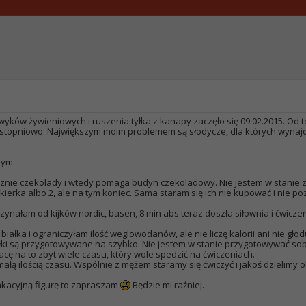
yków żywieniowych i ruszenia tyłka z kanapy zaczęło się 09.02.2015. Od 
stopniowo. Największym moim problemem są słodycze, dla których wynajd
nym
asznie czekolady i wtedy pomaga budyn czekoladowy. Nie jestem w stanie 
kierka albo 2, ale na tym koniec. Sama staram się ich nie kupować i nie p
zynałam od kijków nordic, basen, 8 min abs teraz doszła siłownia i ćwicz
ść białka i ograniczyłam ilość weglowodanów, ale nie liczę kalorii ani nie g
iłki są przygotowywane na szybko. Nie jestem w stanie przygotowywać sob
acę na to zbyt wiele czasu, który wole spedzić na ćwiczeniach.
ałą ilością czasu. Wspólnie z mężem staramy się ćwiczyć i jakoś dzielimy ob
wakacyjną figurę to zapraszam
Będzie mi raźniej.