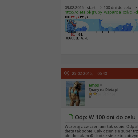
09.02.2015 - start ---> 100 dni do celu --
http://dieta.pl/grupy_wsparcia_xxl/c...-d
25-02-2015,
06:40
amos
Znany na Dieta.pl
Odp: W 100 dni do celu
Wczoraj z ćwiczeniami tak sobie. Odp
dieta
tak sobie. Caly dzien sie super t
ale dostalam @ i ludze sie ze to zatr