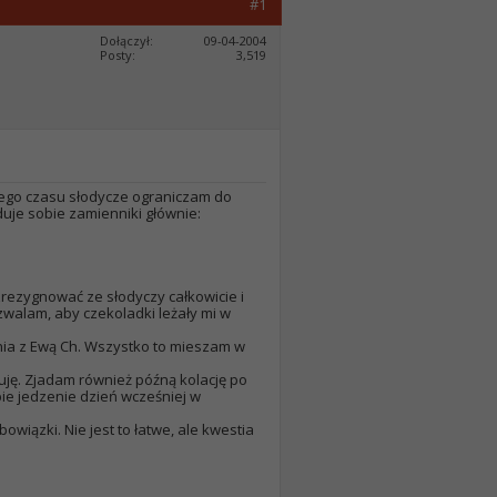
#1
Dołączył
09-04-2004
Posty
3,519
tego czasu słodycze ograniczam do
uje sobie zamienniki głównie:
zrezygnować ze słodyczy całkowicie i
ozwalam, aby czekoladki leżały mi w
enia z Ewą Ch. Wszystko to mieszam w
łoduję. Zjadam również późną kolację po
ie jedzenie dzień wcześniej w
owiązki. Nie jest to łatwe, ale kwestia