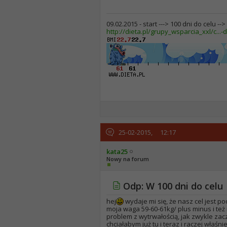
09.02.2015 - start ---> 100 dni do celu --
http://dieta.pl/grupy_wsparcia_xxl/c...-d
25-02-2015,
12:17
kata25
Nowy na forum
Odp: W 100 dni do celu
hej
wydaje mi się, że nasz cel jest p
moja waga 59-60-61kg/ plus minus i też
problem z wytrwałością, jak zwykle zac
chciałabym już tu i teraz i raczej właś