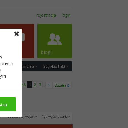
rejestracja
login
forum
blogi
w
Danych
ość
Ustawienia
Szybkie linki
u
tym
Strona 1 z 8
1
2
3
...
Ostatni
wisu
u
Przeszukaj wątek
Typ wyświetlania