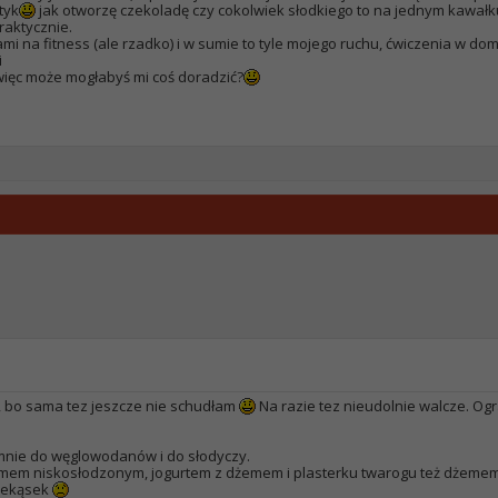
tyk
jak otworzę czekoladę czy cokolwiek słodkiego to na jednym kawałku
praktycznie.
i na fitness (ale rzadko) i w sumie to tyle mojego ruchu, ćwiczenia w dom
i
 więc może mogłabyś mi coś doradzić?
m, bo sama tez jeszcze nie schudłam
Na razie tez nieudolnie walcze. O
e mnie do węglowodanów i do słodyczy.
mem niskosłodzonym, jogurtem z dżemem i plasterku twarogu też dżemem
rzekąsek