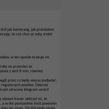
rócił jak bumerang, jak przestałam
cyzję, że coś chce ze sobą zrobić
sików, w ten sposób brakuje mi
aeroby na przemian ze
enia z serii 8 min, również
węgli przez co będę więcej podjadać.
 5 regularnych posiłów. Obecnie
wiczeń utracony kilogram wrócił
 siłowni trener obliczył mi, że
, a w dni powszednie limit powinien
 dnia nie mam. Od dziś będę pisała