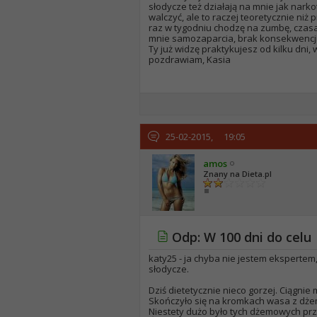
słodycze też działają na mnie jak narko
walczyć, ale to raczej teoretycznie niż 
raz w tygodniu chodzę na zumbę, czasam
mnie samozaparcia, brak konsekwencj
Ty już widzę praktykujesz od kilku dni,
pozdrawiam, Kasia
25-02-2015,
19:05
amos
Znany na Dieta.pl
Odp: W 100 dni do celu
katy25 - ja chyba nie jestem eksperte
słodycze.
Dziś dietetycznie nieco gorzej. Ciągni
Skończyło się na kromkach wasa z dże
Niestety dużo było tych dżemowych p