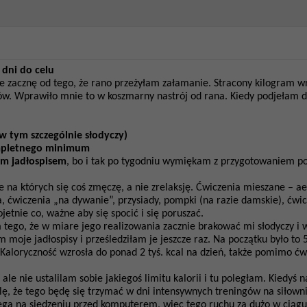
 dni do celu
że zacznę od tego, że rano przeżyłam załamanie. Stracony kilogram w
ów. Wprawiło mnie to w koszmarny nastrój od rana. Kiedy podjełam de
w tym szczególnie słodyczy)
kompletnego minimum
ym jadłospisem
, bo i tak po tygodniu wymiękam z przygotowaniem po
ie na których się coś zmęczę, a nie zrelaksję. Ćwiczenia mieszane – 
 ćwiczenia „na dywanie”, przysiady, pompki (na razie damskie), ćwicz
jetnie co, ważne aby się spocić i się poruszać.
m tego, że w miare jego realizowania zacznie brakować mi słodyczy i 
am moje jadłospisy i prześledziłam je jeszcze raz. Na początku było to
 Kaloryczność wzrosła do ponad 2 tyś. kcal na dzień, także pomimo ć
ale nie ustalilam sobie jakiegoś limitu kalorii i tu poległam. Kiedyś na
, że tego będę się trzymać w dni intensywnych treningów na siłowni
ega na siedzeniu przed komputerem, więc tego ruchu za dużo w ciągu