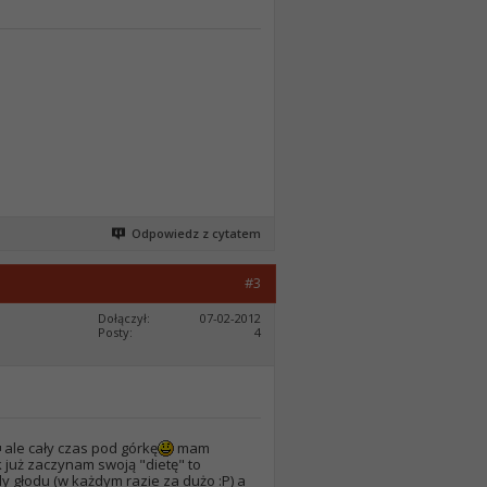
Odpowiedz z cytatem
#3
Dołączył
07-02-2012
Posty
4
ale cały czas pod górkę
mam
 już zaczynam swoją "dietę" to
dy głodu (w każdym razie za dużo :P) a