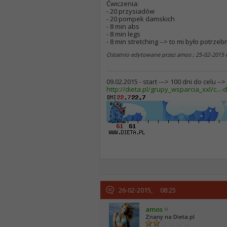
Ćwiczenia:
- 20 przysiadów
- 20 pompek damskich
- 8 min abs
- 8 min legs
- 8 min stretching --> to mi było potr
Ostatnio edytowane przez amos ; 25-02-2015
09.02.2015 - start ---> 100 dni do celu --
http://dieta.pl/grupy_wsparcia_xxl/c...-d
26-02-2015,
08:25
amos
Znany na Dieta.pl