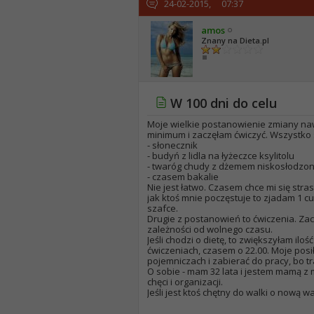
24-02-2015,
07:37
amos
Znany na Dieta.pl
W 100 dni do celu
Moje wielkie postanowienie zmiany naw
minimum i zaczęłam ćwiczyć. Wszystko 
- słonecznik
- budyń z lidla na łyżeczce ksylitolu
- twaróg chudy z dżemem niskosłodzo
- czasem bakalie
Nie jest łatwo. Czasem chce mi się str
jak ktoś mnie poczęstuje to zjadam 1 cu
szafce.
Drugie z postanowień to ćwiczenia. Zac
zależności od wolnego czasu.
Jeśli chodzi o dietę, to zwiększyłam ilo
ćwiczeniach, czasem o 22.00. Moje pos
pojemniczach i zabierać do pracy, bo tr
O sobie - mam 32 lata i jestem mamą z m
chęci i organizacji.
Jeśli jest ktoś chętny do walki o nową 