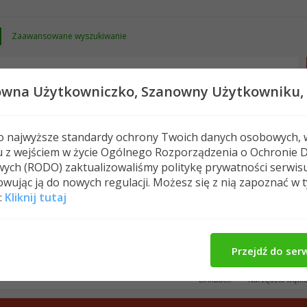
Zaawansowane wyszukiwanie
owna Użytkowniczko,
Szanowny Użytkowniku,
 o najwyższe standardy ochrony Twoich danych osobowych, 
u z wejściem w życie Ogólnego Rozporządzenia o Ochronie 
Nowe posty
FAQ
Kalendarz
Spełeczn
ych (RODO) zaktualizowaliśmy politykę prywatności serwis
wując ją do nowych regulacji. Możesz się z nią zapoznać w 
chudnąć
W 100 dni do celu
:
Kliknij tutaj
Pokaż wyniki od 1 do 10 z 78
u
Przejdź do ser
LinkBack
Narzędzia wątk