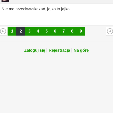
Nie ma przeciwwskazań, jajko to jajko...
1
2
3
4
5
6
7
8
9
Zaloguj się
Rejestracja
Na górę