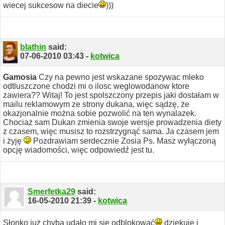
wiecej sukcesow na diecie
)))
blathin
said:
07-06-2010
03:43
-
kotwica
Gamosia
Czy na pewno jest wskazane spozywac mleko
odtluszczone chodzi mi o ilosc weglowodanow ktore
zawiera??
Witaj!
To jest spolszczony przepis jaki dostałam w
mailu reklamowym ze strony dukana, więc sądzę, że
okazjonalnie można sobie pozwolić na ten wynalazek.
Chociaż sam Dukan zmienia swoje wersje prowadzenia diety
z czasem, więc musisz to rozstrzygnąć sama. Ja czasem jem
i żyję
Pozdrawiam serdecznie
Zosia
Ps. Masz wyłączoną
opcję wiadomości, więc odpowiedź jest tu.
Smerfetka29
said:
16-05-2010
21:39
-
kotwica
Słonko już chyba udało mi się odblokować
dziękuje i