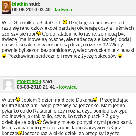
blathin
said:
06-08-2010
03:40
-
kotwica
Witaj Stokrotko o 8 płatkach
Dziękuję za pochwałę, od
razu się rano człowiekowi bardziej otwierają oczy a i uśmiech
szerszy sie robi
Co do ratatoullie to jasne, że mogą być
świeże (malinowe są pyszne, ale nadadzą się każde), dodaj
na swój smak, nie wiem one są duże, może ze 3? Wtedy
pewnie był sezon bezpomidorowy, więc wrzuciłam te z puszki
Pozdrawiam serdecznie i również życzę sukcesów
stokrotka8
said:
05-08-2010
21:41
-
kotwica
WItam
Jestem 3 dzien na diecie Dukana
. Przegladajac
forum znalazlam Twoje przepisy na jedzonko. Mam jedno
pytanko co do Ratatouille czy mozna uzyc pomidorow typu
malinowka jak tak to ile, czy tylko tych z puszki? Z gory
dziekuje za odp.
Świetny miałas pomysl z tymi przepisami.
Mam zamiar jutro jeszcze zrobic krem warzywny. oK juz
koncze
Jeszcze raz wielkie dzieki za przepisy i zycze