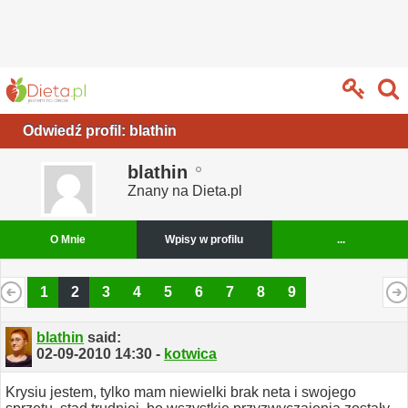
Odwiedź profil: blathin
blathin
Znany na Dieta.pl
O Mnie
Wpisy w profilu
...
1
2
3
4
5
6
7
8
9
blathin
said:
02-09-2010
14:30
-
kotwica
Krysiu jestem, tylko mam niewielki brak neta i swojego