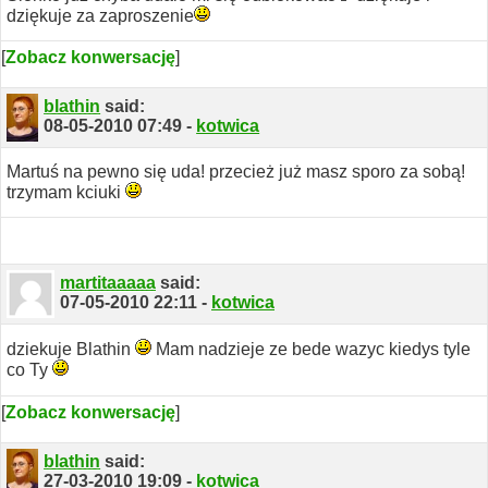
dziękuje za zaproszenie
[
Zobacz konwersację
]
blathin
said:
08-05-2010
07:49
-
kotwica
Martuś na pewno się uda! przecież już masz sporo za sobą!
trzymam kciuki
martitaaaaa
said:
07-05-2010
22:11
-
kotwica
dziekuje Blathin
Mam nadzieje ze bede wazyc kiedys tyle
co Ty
[
Zobacz konwersację
]
blathin
said:
27-03-2010
19:09
-
kotwica