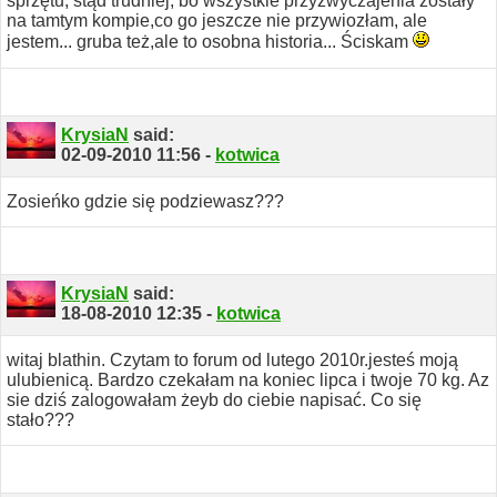
sprzętu, stąd trudniej, bo wszystkie przyzwyczajenia zostały
na tamtym kompie,co go jeszcze nie przywiozłam, ale
jestem... gruba też,ale to osobna historia...
Ściskam
KrysiaN
said:
02-09-2010
11:56
-
kotwica
Zosieńko gdzie się podziewasz???
KrysiaN
said:
18-08-2010
12:35
-
kotwica
witaj blathin. Czytam to forum od lutego 2010r.jesteś moją
ulubienicą. Bardzo czekałam na koniec lipca i twoje 70 kg. Az
sie dziś zalogowałam żeyb do ciebie napisać. Co się
stało???